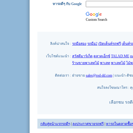
หารถดีๆ กับ Google
Custom Search
ลิงค์น่าสนใจ :
รถมือสอง
รถมือ2
เปิดเต็นท์รถฟรี
เต็นท์ร
เว็บไซต์แนะนำ :
สวัสดีมาร์เก็ต
ตลาดเอ็กซ์
TALAD.ME
m
ร้านขายพาเลทไม้
พาเลท
พาเลทไม้
ไม้
ติดต่อเรา :
ฝ่ายขาย
sales@rod-dd.com
| แนะนำ-ติช
สนใจลงโฆษณาโทร : คุณน
เลือกชม รถด
กลับสู่หน้าแรกรถดีๆ
|
ลงประกาศขายรถฟรี
|
หารถในตลาดซื้อ