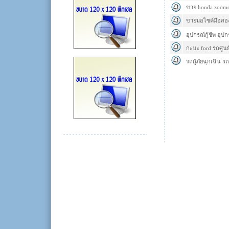
ขาย honda zoome
ขายมอไซค์มือสอง
อุปกรณ์กู้ชีพ อุป
กะบะ ford รถศูนย์
รถกู้ภัยฉุกเฉิน รถก