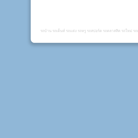
รถบ้าน รถเต็นท์ รถแต่ง รถหรู รถสปอร์ต รถคลาสสิค รถใหม่ รถเ