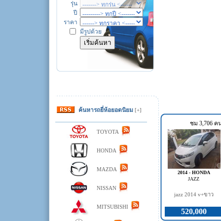
รุ่น
ปี
ราคา
มีรูปด้วย
ค้นหารถยี่ห้อยอดนิยม
[+]
ชม 3,706 ค
TOYOTA
HONDA
MAZDA
2014 - HONDA
JAZZ
NISSAN
jazz 2014 v+ขาว
MITSUBISHI
520,000