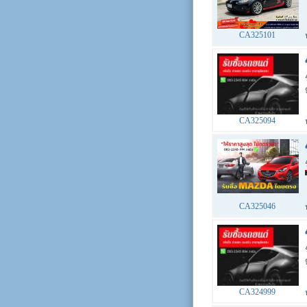
CA325101
CA325094
CA325046
CA324999