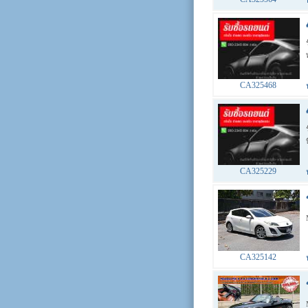
CA325468
CA325229
CA325142