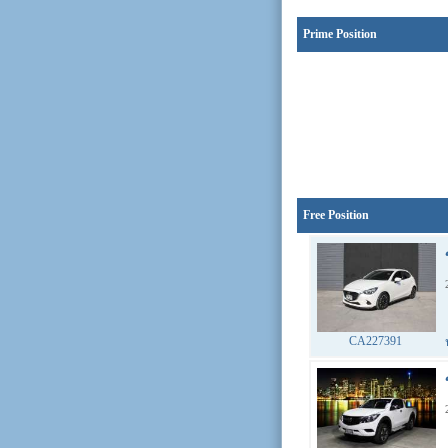
Prime Position
Free Position
CA227391