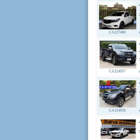
CA227460
CA324957
CA324956