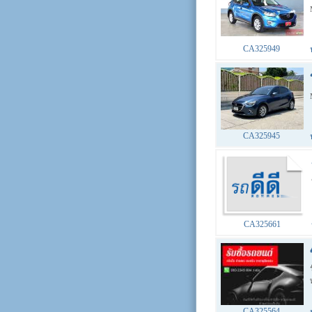
CA325949
CA325945
CA325661
CA325564