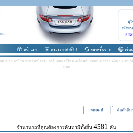
ผู้ใ
รหัสผ่า
สมัค
ต์ รถ รถบ้าน ราคารถมือสอง รถตู้ มอเตอร์ไซต์ เครื่องเสียงรถยนต์ รถร้อนเงิน ประกันภัย 
แมก
4581
จำนวนรถที่คุณต้องการค้นหามีทั้งสิ้น
คัน