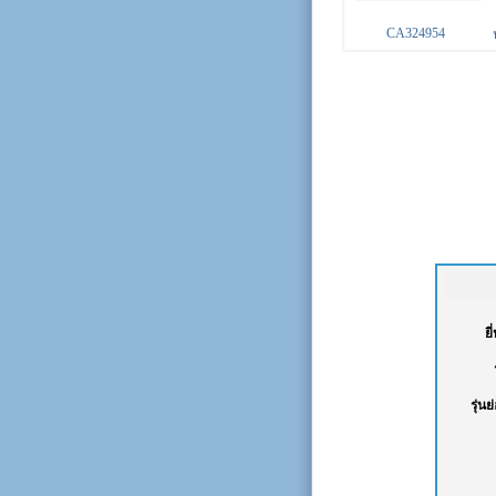
CA324954
ยี
รุ่นย