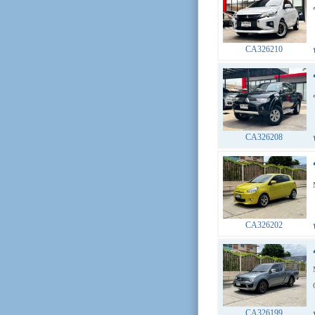
CA326210
CA326208
CA326202
CA326199