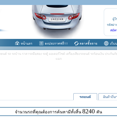
ผู้ใ
รหัสผ่า
สมัค
ต์ รถ รถบ้าน ราคารถมือสอง รถตู้ มอเตอร์ไซต์ เครื่องเสียงรถยนต์ รถร้อนเงิน ประกันภัย 
แมก
8240
จำนวนรถที่คุณต้องการค้นหามีทั้งสิ้น
คัน