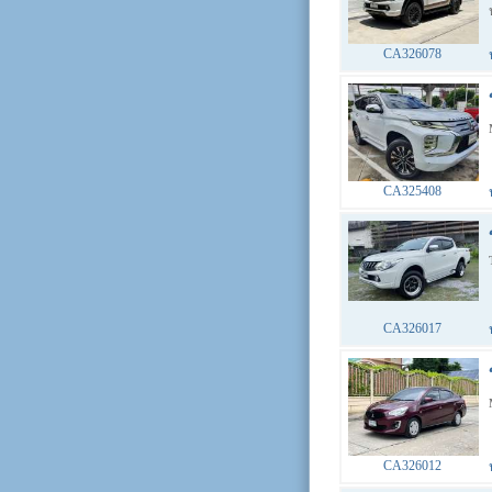
CA326078
CA325408
CA326017
CA326012