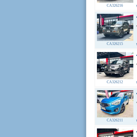
CA326216
CA326215
CA326212
CA326211