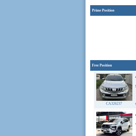
Prime Position
Free Position
CA326237