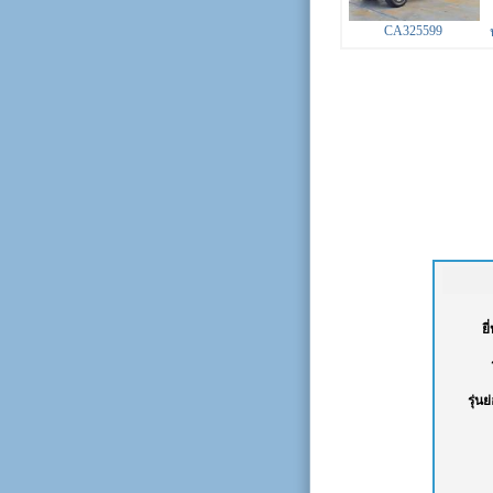
CA325599
ยี
รุ่นย