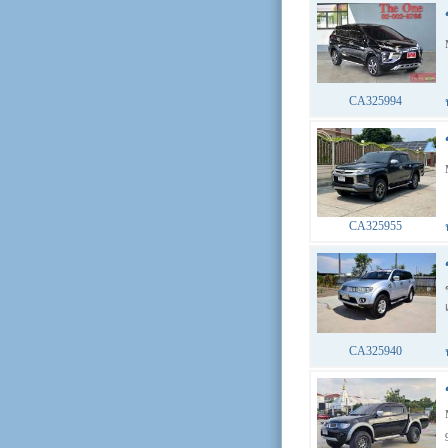
CA325994
CA325955
CA325940