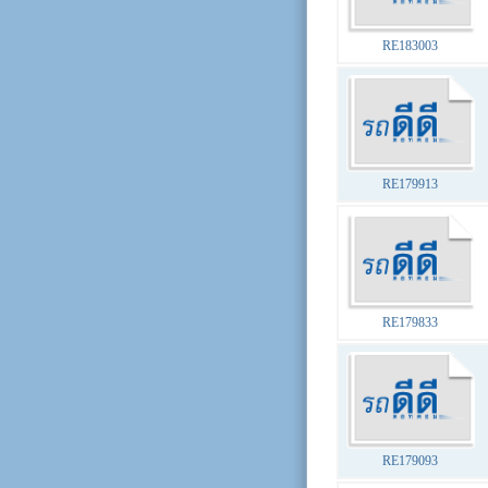
RE183003
RE179913
RE179833
RE179093