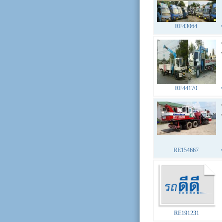
RE43064
RE44170
RE154667
RE191231