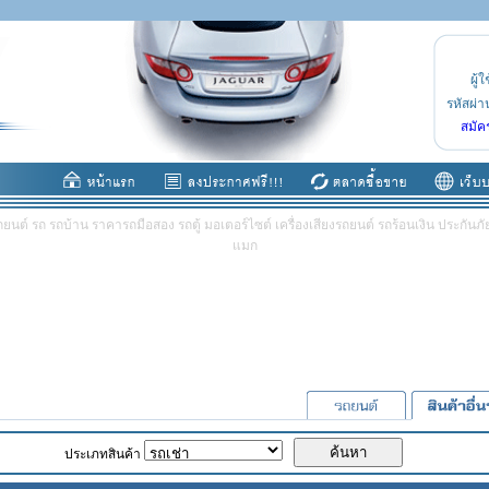
ผู้ใ
รหัสผ่า
สมัค
ต์ รถ รถบ้าน ราคารถมือสอง รถตู้ มอเตอร์ไซต์ เครื่องเสียงรถยนต์ รถร้อนเงิน ประกันภัย 
แมก
ประเภทสินค้า