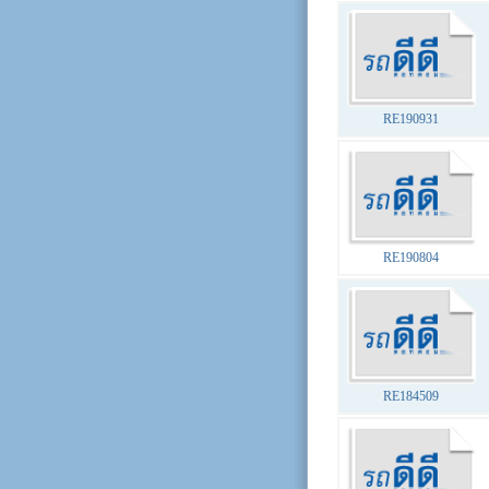
RE190931
RE190804
RE184509