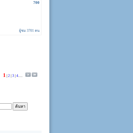
700
ผู้ชม 3701 คน
1
|
2
|
3
|
4
.....