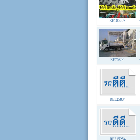
RE105207
RE75890
RE325834
RE315254