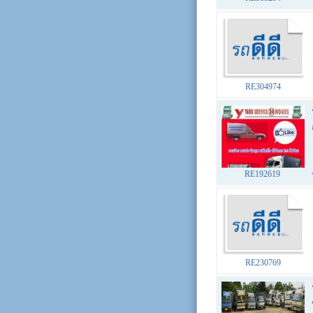
RE304974
RE192619
RE230769