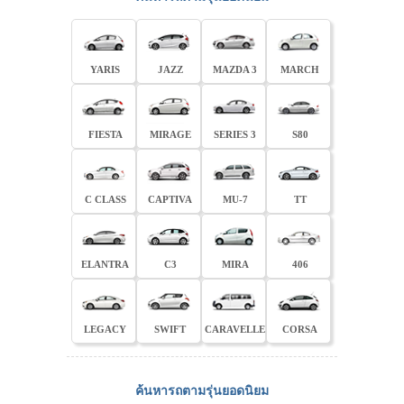
YARIS
JAZZ
MAZDA 3
MARCH
FIESTA
MIRAGE
SERIES 3
S80
C CLASS
CAPTIVA
MU-7
TT
ELANTRA
C3
MIRA
406
LEGACY
SWIFT
CARAVELLE
CORSA
ค้นหารถตามรุ่นยอดนิยม