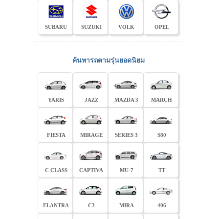
SUBARU
SUZUKI
VOLK
OPEL
ค้นหารถตามรุ่นยอดนิยม
YARIS
JAZZ
MAZDA 3
MARCH
FIESTA
MIRAGE
SERIES 3
S80
C CLASS
CAPTIVA
MU-7
TT
ELANTRA
C3
MIRA
406