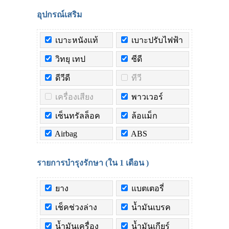
อุปกรณ์เสริม
เบาะหนังแท้
เบาะปรับไฟฟ้า
วิทยุ เทป
ซีดี
ดีวีดี
ทีวี
เครื่องเสียง
พาวเวอร์
เซ็นทรัลล็อค
ล้อแม็ก
Airbag
ABS
รายการบำรุงรักษา (ใน
1 เดือน
)
ยาง
แบตเตอรี่
เช็คช่วงล่าง
น้ำมันเบรค
น้ำมันเครื่อง
น้ำมันเกียร์