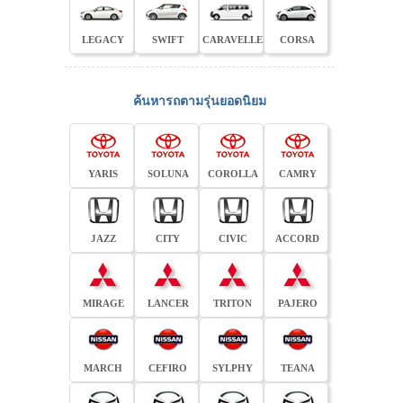
LEGACY
SWIFT
CARAVELLE
CORSA
ค้นหารถตามรุ่นยอดนิยม
YARIS
SOLUNA
COROLLA
CAMRY
JAZZ
CITY
CIVIC
ACCORD
MIRAGE
LANCER
TRITON
PAJERO
MARCH
CEFIRO
SYLPHY
TEANA