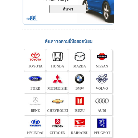
ค้นหารถตามยี่ห้อยอดนิยม
TOYOTA
HONDA
MAZDA
NISSAN
FORD
MITSUBISHI
BMW
VOLVO
BENZ
CHEVROLET
ISUZU
AUDI
HYUNDAI
CITROEN
DAIHATSU
PEUGEOT