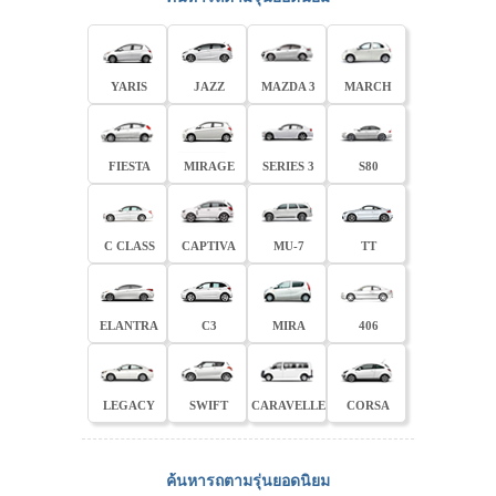
YARIS
JAZZ
MAZDA 3
MARCH
FIESTA
MIRAGE
SERIES 3
S80
C CLASS
CAPTIVA
MU-7
TT
ELANTRA
C3
MIRA
406
LEGACY
SWIFT
CARAVELLE
CORSA
ค้นหารถตามรุ่นยอดนิยม