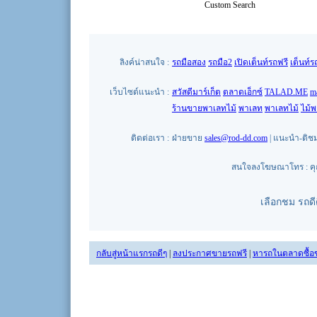
Custom Search
ลิงค์น่าสนใจ :
รถมือสอง
รถมือ2
เปิดเต็นท์รถฟรี
เต็นท์ร
เว็บไซต์แนะนำ :
สวัสดีมาร์เก็ต
ตลาดเอ็กซ์
TALAD.ME
m
ร้านขายพาเลทไม้
พาเลท
พาเลทไม้
ไม้
ติดต่อเรา :
ฝ่ายขาย
sales@rod-dd.com
| แนะนำ-ติช
สนใจลงโฆษณาโทร : คุณน
เลือกชม รถด
กลับสู่หน้าแรกรถดีๆ
|
ลงประกาศขายรถฟรี
|
หารถในตลาดซื้อ