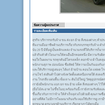
ข้อความผู้ลงประกาศ
รายละเอียดเพิ่มเติม
สุรกิจ บริการรถรับจ้าง ขน ส่ง ยก ย้าย สิ่งของต่างๆ ทั่วป
ทีมงานมืออาชีพด้านบริการเกี่ยวกับรถบรรทุกรับจ้าง ดำเ
นับ 20 ปี มีที่อยู่เป็นหลักแหล่ง จำนวนรถที่ให้บริการก็
แล้วกินหัวคิวโยนงานให้คนอื่นอีกทอดหนึ่ง มีความรับผิ
พอใจในผลงาน รถทุกคันมีโครงเหล็ก คอกข้าง ผ้าใบคลุมทุ
พนักงานสุภาพ อ่อนน้อม ซื่อสัตย์ ให้ความเป็นกันเองกับง
และให้บริการอยู่เสมอๆ ได้แก่ ย้ายบ้าน คอนโด แฟลต โร
งานโชว์ ส่งสินค้าไปต่างจังหวัดตั้งแต่เหนือจรดใต้ ส่งลงเร
งาน โรงกลึง แผ่นพื้น เข็มเจาะ ต้นไม้ใหญ่ วัสดุอุปกรณ์
เรายังมีพนักงาน แบก ยก ขน ย้าย แพ็ค สิ่งของต่างๆ ไว้ให
(มือไม้สะอาด ไม่ขี้ขโมย) พร้อมกันนี้ เรายังรวมรับฟังแล
ขึ้นเกี่ยวกับการว่าจ้าง ให้สำเร็จลุล่วงไปด้วยดี คุณภาพซ
อย่างที่คิด ไม่มีการโฆษณาเกินจริง ลองใช้บริการดู เราม
ทุกขนาด ครบวงจรด้านบริการ เรียกหาเราได้ทุกเมื่อ