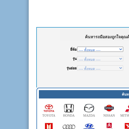
ค้นห
TOYOTA
HONDA
MAZDA
NISSAN
MITS