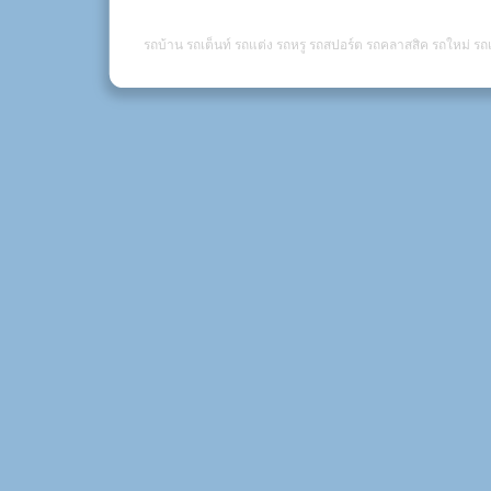
รถบ้าน รถเต็นท์ รถแต่ง รถหรู รถสปอร์ต รถคลาสสิค รถใหม่ รถเ