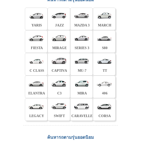
YARIS
JAZZ
MAZDA 3
MARCH
FIESTA
MIRAGE
SERIES 3
S80
C CLASS
CAPTIVA
MU-7
TT
ELANTRA
C3
MIRA
406
LEGACY
SWIFT
CARAVELLE
CORSA
ค้นหารถตามรุ่นยอดนิยม