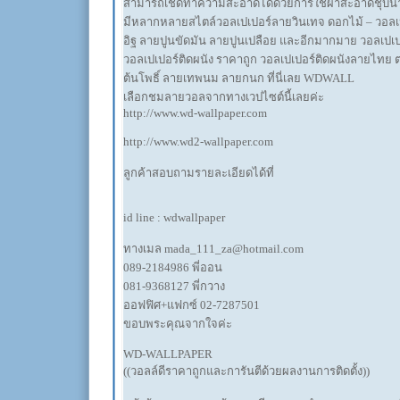
สามารถเช็ดทำความสะอาดได้ด้วยการใช้ผ้าสะอาดชุบน้ำ
มีหลากหลายสไตล์วอลเปเปอร์ลายวินเทจ ดอกไม้ – วอลเป
อิฐ ลายปูนขัดมัน ลายปูนเปลือย และอีกมากมาย วอลเปเป
วอลเปเปอร์ติดผนัง ราคาถูก วอลเปเปอร์ติดผนังลายไทย 
ต้นโพธิ์ ลายเทพนม ลายกนก ที่นี่เลย WDWALL
เลือกชมลายวอลจากทางเวปไซต์นี้เลยค่ะ
http://www.wd-wallpaper.com
http://www.wd2-wallpaper.com
ลูกค้าสอบถามรายละเอียดได้ที่
id line : wdwallpaper
ทางเมล mada_111_za@hotmail.com
089-2184986 พี่ออน
081-9368127 พี่กวาง
ออฟฟิศ+แฟกซ์ 02-7287501
ขอบพระคุณจากใจค่ะ
WD-WALLPAPER
((วอลล์ดีราคาถูกและการันตีด้วยผลงานการติดตั้ง))