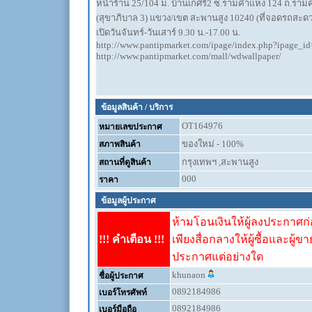
หน้าร้าน 25/104 ม. บ้านเกศรี2 ซ.รามคำแหง 124 ถ.รา
(สุขาภิบาล 3) แขวง/เขต สะพานสูง 10240 (ที่จอดรถสะดว
เปิดวันจันทร์-วันเสาร์ 9.30 น.-17.00 น.
http://www.pantipmarket.com/ipage/index.php?ipage_i
http://www.pantipmarket.com/mall/wdwallpaper/
ข้อมูลสินค้า / บริการ
OT164976
หมายเลขประกาศ
ของใหม่ - 100%
สภาพสินค้า
กรุงเทพฯ ,สะพานสูง
สถานที่ดูสินค้า
000
ราคา
ข้อมูลผู้ประกาศ
ห้ามโอนเงินให้ผู้ลงประกาศก่อ
!!! คำเตือน !!!
เพียงสื่อกลางให้ผู้ซื้อและผู้ข
ประกาศแต่อย่างใด
khunaon
ชื่อผู้ประกาศ
0892184986
เบอร์โทรศัพท์
0892184986
เบอร์มือถือ