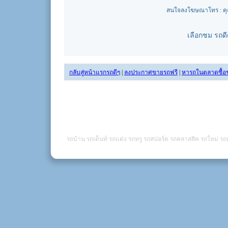
สนใจลงโฆษณาโทร : คุณน
เลือกชม รถด
กลับสู่หน้าแรกรถดีๆ
|
ลงประกาศขายรถฟรี
|
หารถในตลาดซื้อ
รถบ้าน รถเต็นท์ รถแต่ง รถหรู รถสปอร์ต รถคลาสสิค รถใหม่ รถเ