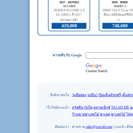
2017 - HONDA
2020 - BMW
ACCORD
SERIES 5
HONDA ACCORD 2.0
BMW 530 E ELite 2
EL (MNC) ปี 2017
มีbsi เหลือซ่อมฟรีมี
สภาพนางฟ้า
ก...
419,000
740,000
หารถดีๆ กับ Google
Custom Search
ลิงค์น่าสนใจ :
รถมือสอง
รถมือ2
เปิดเต็นท์รถฟรี
เต็นท์ร
เว็บไซต์แนะนำ :
สวัสดีมาร์เก็ต
ตลาดเอ็กซ์
TALAD.ME
m
ร้านขายพาเลทไม้
พาเลท
พาเลทไม้
ไม้
ติดต่อเรา :
ฝ่ายขาย
sales@rod-dd.com
| แนะนำ-ติช