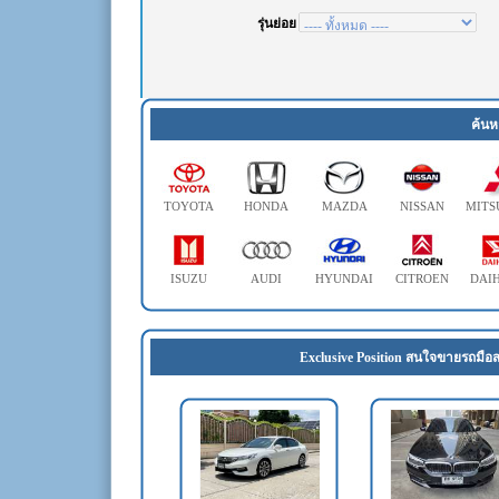
ค้นห
TOYOTA
HONDA
MAZDA
NISSAN
MITS
ISUZU
AUDI
HYUNDAI
CITROEN
DAI
Exclusive Position สนใจขายรถมือส