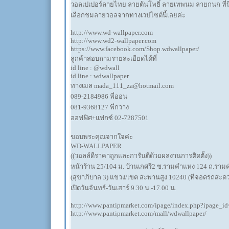
วอลเปเปอร์ลายไทย ลายต้นโพธิ์ ลายเทพนม ลายกนก ที
เลือกชมลายวอลจากทางเวปไซต์นี้เลยค่ะ
http://www.wd-wallpaper.com
http://www.wd2-wallpaper.com
https://www.facebook.com/Shop.wdwallpaper/
ลูกค้าสอบถามรายละเอียดได้ที่
id line : @wdwall
id line : wdwallpaper
ทางเมล mada_111_za@hotmail.com
089-2184986 พี่ออน
081-9368127 พี่กวาง
ออฟฟิศ+แฟกซ์ 02-7287501
ขอบพระคุณจากใจค่ะ
WD-WALLPAPER
((วอลล์ดีราคาถูกและการันตีด้วยผลงานการติดตั้ง))
หน้าร้าน 25/104 ม. บ้านเกศรี2 ซ.รามคำแหง 124 ถ.รา
(สุขาภิบาล 3) แขวง/เขต สะพานสูง 10240 (ที่จอดรถสะดว
เปิดวันจันทร์-วันเสาร์ 9.30 น.-17.00 น.
http://www.pantipmarket.com/ipage/index.php?ipage_i
http://www.pantipmarket.com/mall/wdwallpaper/