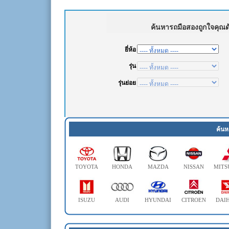
ค้นห
TOYOTA
HONDA
MAZDA
NISSAN
MITS
ISUZU
AUDI
HYUNDAI
CITROEN
DAI