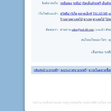
ลิงค์น่าสนใจ :
รถมือสอง
รถมือ2
เปิดเต็นท์รถฟรี
เต็นท์ร
เว็บไซต์แนะนำ :
สวัสดีมาร์เก็ต
ตลาดเอ็กซ์
TALAD.ME
m
ร้านขายพาเลทไม้
พาเลท
พาเลทไม้
ไม้
ติดต่อเรา :
ฝ่ายขาย
sales@rod-dd.com
| แนะนำ-ติช
สนใจลงโฆษณาโทร : คุณน
เลือกชม รถด
กลับสู่หน้าแรกรถดีๆ
|
ลงประกาศขายรถฟรี
|
หารถในตลาดซื้อ
รถบ้าน รถเต็นท์ รถแต่ง รถหรู รถสปอร์ต รถคลาสสิค รถใหม่ รถเ