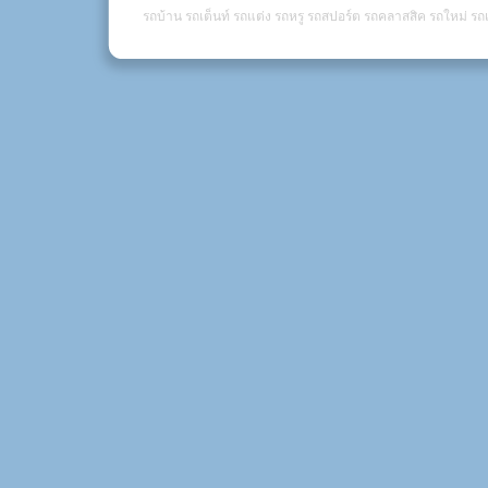
รถบ้าน รถเต็นท์ รถแต่ง รถหรู รถสปอร์ต รถคลาสสิค รถใหม่ รถเ