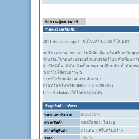
ข้อความผู้ลงประกาศ
อ
รายละเอียดเพิ่มเติม
2011 Honda Scoopy i · ขับไปแล้ว 12,450 กิโลเมตร
รถบ้าน สภาพสวยๆ สตาร์ททีเดียวติด เครื่องเงียบๆนิ่มๆเห
รถพร้อมใช้ก่อนส่งมอบเปลี่ยนแบตเตอรี่ใหม่ หัวเทียน กร
ล้างปีกผีเสื้อ+หัวฉีด ล้างปั้มเบรคบนเปลี่ยนถ่ายน้ำมัน
💢เอาไปใช้งานยาวๆ 💢
✨ภาษีไม่ขาดต่อ เอกสารเล่มครบ✨
ดูรถ ศรีนครินทร์40 ☎️063-415-8798 (ชัย)
Line id :chaiatv (วีดีโอคอลดูรถได้)
ข้อมูลสินค้า / บริการ
MO317570
หมายเลขประกาศ
ของมือสอง - ไม่ระบุ
สภาพสินค้า
กรุงเทพฯ ,ศรีนครินทร์40
สถานที่ดูสินค้า
19000
ราคา