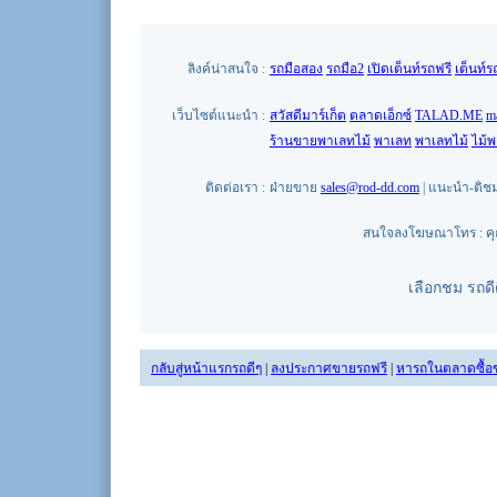
ลิงค์น่าสนใจ :
รถมือสอง
รถมือ2
เปิดเต็นท์รถฟรี
เต็นท์ร
เว็บไซต์แนะนำ :
สวัสดีมาร์เก็ต
ตลาดเอ็กซ์
TALAD.ME
m
ร้านขายพาเลทไม้
พาเลท
พาเลทไม้
ไม้
ติดต่อเรา :
ฝ่ายขาย
sales@rod-dd.com
| แนะนำ-ติช
สนใจลงโฆษณาโทร : คุณน
เลือกชม รถด
กลับสู่หน้าแรกรถดีๆ
|
ลงประกาศขายรถฟรี
|
หารถในตลาดซื้อ