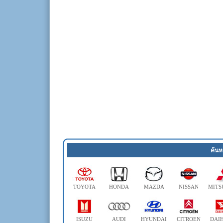
ค้นห
TOYOTA
HONDA
MAZDA
NISSAN
MITS
ISUZU
AUDI
HYUNDAI
CITROEN
DAI