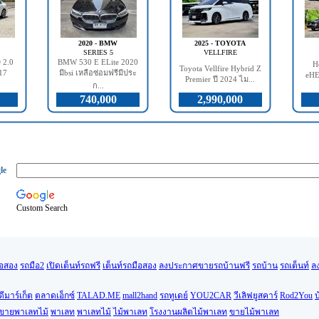
2020 - BMW
2025 - TOYOTA
SERIES 5
VELLFIRE
2.0
BMW 530 E ELite 2020
H
Toyota Vellfire Hybrid Z
17
มีbsi เหลือซ่อมฟรีมีประ
eHE
Premier ปี 2024 ไม...
ก...
740,000
2,990,000
le
Custom Search
ือสอง
รถมือ2
เปิดเต็นท์รถฟรี
เต็นท์รถมือสอง
ลงประกาศขายรถบ้านฟรี
รถบ้าน
รถเต็นท์
ล
ดีมาร์เก็ต
ตลาดเอ็กซ์
TALAD.ME
mall2hand
รถทูเดย์
YOU2CAR
วีเลิฟยูสคาร์
Rod2You
บ
นขายพาเลทไม้
พาเลท
พาเลทไม้
ไม้พาเลท
โรงงานผลิตไม้พาเลท
ขายไม้พาเลท