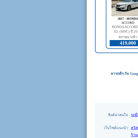
2017 - HONDA
ACCORD
HONDA ACCORD 
EL (MNC) ปี 20
สภาพนางฟ้า
419,000
หารถดีๆ กับ Goog
ลิงค์น่าสนใจ :
รถม
เว็บไซต์แนะนำ :
สวัส
ร้า