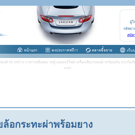
ผู้ใ
รหัสผ่า
สมัค
ต์ รถ รถบ้าน ราคารถมือสอง รถตู้ มอเตอร์ไซต์ เครื่องเสียงรถยนต์ รถร้อนเงิน ประกันภัย 
แมก
ล้อกระทะผ่าพร้อมยาง