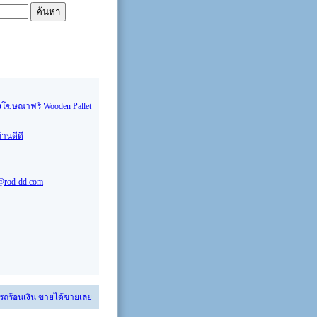
งโฆษณาฟรี
Wooden Pallet
้านดีดี
@rod-dd.com
 รถร้อนเงิน ขายได้ขายเลย