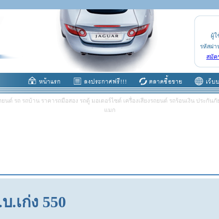
ผู้ใ
รหัสผ่า
สมัค
ต์ รถ รถบ้าน ราคารถมือสอง รถตู้ มอเตอร์ไซต์ เครื่องเสียงรถยนต์ รถร้อนเงิน ประกันภัย 
แมก
.บ.เก่ง 550