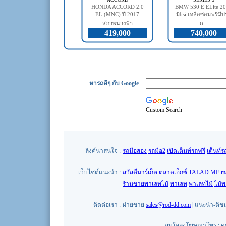
HONDA ACCORD 2.0
BMW 530 E ELite 2
EL (MNC) ปี 2017
มีbsi เหลือซ่อมฟรีมี
สภาพนางฟ้า
ก...
419,000
740,000
หารถดีๆ กับ Google
Custom Search
ลิงค์น่าสนใจ :
รถมือสอง
รถมือ2
เปิดเต็นท์รถฟรี
เต็นท์ร
เว็บไซต์แนะนำ :
สวัสดีมาร์เก็ต
ตลาดเอ็กซ์
TALAD.ME
m
ร้านขายพาเลทไม้
พาเลท
พาเลทไม้
ไม้
ติดต่อเรา :
ฝ่ายขาย
sales@rod-dd.com
| แนะนำ-ติช
สนใจลงโฆษณาโทร : คุณน