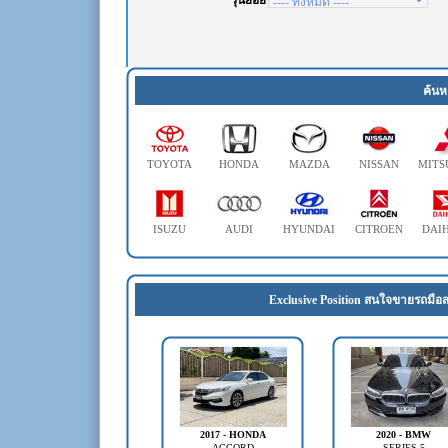
ค้นห
TOYOTA
HONDA
MAZDA
NISSAN
MITS
ISUZU
AUDI
HYUNDAI
CITROEN
DAI
Exclusive Position สนใจขายรถมือส
2017 - HONDA
2020 - BMW
ACCORD
SERIES 5