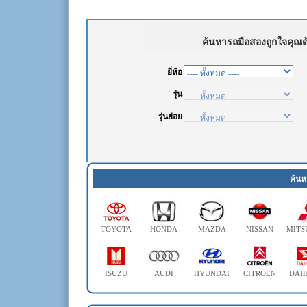
ค้นห
TOYOTA
HONDA
MAZDA
NISSAN
MITS
ISUZU
AUDI
HYUNDAI
CITROEN
DAI