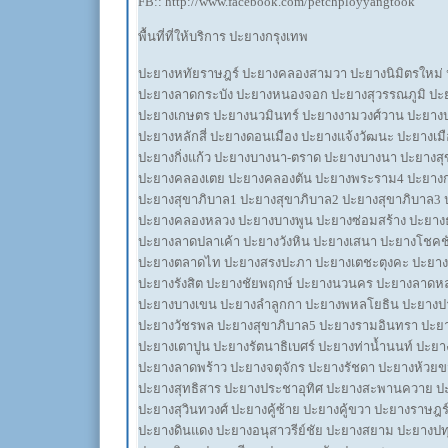
FB:: http://www.facebook.com/petchployyangtook
พื้นที่ที่ให้บริการ ปะยางกรุงเทพ
ปะยางหทัยราษฎร์ ปะยางคลองสามวา ปะยางนิมิตรใหม่ ป
ปะยางลาดกระบัง ปะยางหนองจอก ปะยางสุวรรณภูมิ ปะย
ปะยางเกษตร ปะยางนวมินทร์ ปะยางงามวงศ์วาน ปะยางป
ปะยางหลักสี่ ปะยางดอนเมือง ปะยางแจ้งวัฒนะ ปะยางเม
ปะยางกิ่งแก้ว ปะยางบางนา-ตราด ปะยางบางนา ปะยางสุข
ปะยางคลองเตย ปะยางคลองตัน ปะยางพระราม4 ปะยางก
ปะยางสุขาภิบาล1 ปะยางสุขาภิบาล2 ปะยางสุขาภิบาล3 
ปะยางคลองหลวง ปะยางบางพูน ปะยางซ่อมสร้าง ปะยางธั
ปะยางลาดปลาเค้า ปะยางวังหิน ปะยางเสนา ปะยางโชคช
ปะยางตลาดไท ปะยางสรงปะภา ปะยางเตชะตุงคะ ปะยางเ
ปะยางรังสิต ปะยางชัยพฤกษ์ ปะยางนวนคร ปะยางลาดหล
ปะยางบางเขน ปะยางลำลูกกา ปะยางพหลโยธิน ปะยางปา
ปะยางวัชรพล ปะยางสุขาภิบาล5 ปะยางรามอินทรา ปะยา
ปะยางเตาปูน ปะยางรัตนาธิเบศร์ ปะยางท่าน้ำนนท์ ปะยา
ปะยางลาดพร้าว ปะยางจตุจักร ปะยางรัชดา ปะยางห้วย
ปะยางสุทธิสาร ปะยางประชาอุทิศ ปะยางสะพานควาย ปะ
ปะยางสุวินทวงศ์ ปะยางคู้ซ้าย ปะยางคู้ขวา ปะยางราษฎร์
ปะยางดินแดง ปะยางอนุสาวรีย์ชัย ปะยางสยาม ปะยางปท