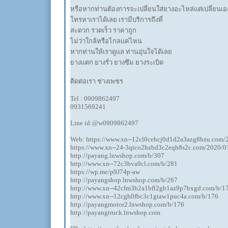
หรือหากท่านต้องการจะเปลี่ยนใส่ยางอะไหล่แต่เปลี่ยนเอง
โทรหาเราได้เลย เรามีบริการถึงที่
สะดวก รวดเร็ว ราคาถูก
ไม่ว่าใกล้หรือไกลแค่ไหน
หากท่านให้เราดูแล ท่านอุ่นใจได้เลย
ยางแตก ยางรั่ว ยางซึม ยางระเบิด
ติดต่อเรา ช่างเพชร
Tel : 0909862497
0931569241
Line id:@w0909862497
Web: https://www.xn--12cl0cehcj0d1d2a3azg8bzu.com/
https://www.xn--24-3qico2hzbd3c2eqh8s2c.com/2020/
http://payang.lnwshop.com/b/307
http://www.xn--72c3bva9cl.com/b/281
https://wp.me/p9J74p-aw
http://payangshop.lnwshop.com/b/267
http://www.xn--42cfm3b2a1bfl2gb1az9p7bxgd.com/b/1
http://www.xn--12cgh0fbc3c1gtaw1puc4a.com/b/176
http://payangmotor2.lnwshop.com/b/176
http://payangtruck.lnwshop.com