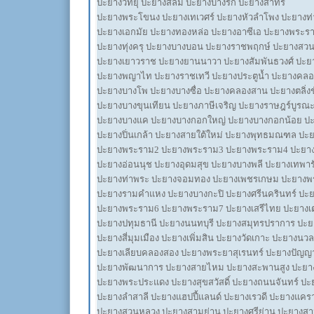
ปะยางวิทยุ ปะยางสีลม ปะยางบางรัก ปะยางสาทร
ปะยางพระโขนง ปะยางเทเวศร์ ปะยางหัวลำโพง ปะยางท่า
ปะยางเอกมัย ปะยางทองหล่อ ปะยางอาซีเอ ปะยางพระร
ปะยางทุ่งครุ ปะยางบางบอน ปะยางราชพฤกษ์ ปะยางสวน
ปะยางเยาวราช ปะยางยานนาวา ปะยางสัมพันธวงศ์ ปะยา
ปะยางพญาไท ปะยางราชเทวี ปะยางประตูน้ำ ปะยางคล
ปะยางบางโพ ปะยางบางซื่อ ปะยางคลองสาน ปะยางตลิ่ง
ปะยางบางขุนเทียน ปะยางภาษีเจริญ ปะยางราษฎร์บูรณ
ปะยางบางแค ปะยางบางกอกใหญ่ ปะยางบางกอกน้อย 
ปะยางปิ่นเกล้า ปะยางสายใต้ใหม่ ปะยางพุทธมณฑล ปะ
ปะยางพระราม2 ปะยางพระราม3 ปะยางพระราม4 ปะยา
ปะยางอ่อนนุช ปะยางอุดมสุข ปะยางบางพลี ปะยางเทพาร
ปะยางท่าพระ ปะยางจอมทอง ปะยางเพชรเกษม ปะยางพ
ปะยางรามคำแหง ปะยางบางกะปิ ปะยางศรีนครินทร์ ปะ
ปะยางพระราม6 ปะยางพระราม7 ปะยางเสรีไทย ปะยางเ
ปะยางปทุมธานี ปะยางนนทบุรี ปะยางสมุทรปราการ ปะ
ปะยางสี่มุมเมือง ปะยางเพิ่มสิน ปะยางวัดเกาะ ปะยางนวล
ปะยางเลียบคลองสอง ปะยางพระยาสุเรนทร์ ปะยางปัญญา
ปะยางพัฒนาการ ปะยางสายไหม ปะยางสะพานสูง ปะยา
ปะยางพระประแดง ปะยางสุขสวัสดิ์ ปะยางถนนจันทร์ ปะยา
ปะยางลำสาลี ปะยางแฮปปี้แลนด์ ปะยางเรวดี ปะยางแคร
ปะยางสวนหลวง ปะยางสามย่าน ปะยางศรีย่าน ปะยางส