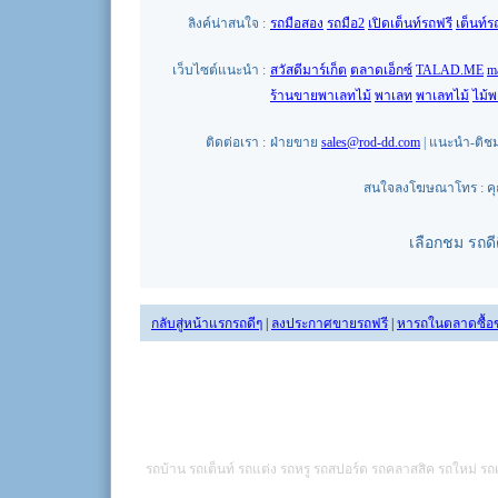
ลิงค์น่าสนใจ :
รถมือสอง
รถมือ2
เปิดเต็นท์รถฟรี
เต็นท์ร
เว็บไซต์แนะนำ :
สวัสดีมาร์เก็ต
ตลาดเอ็กซ์
TALAD.ME
m
ร้านขายพาเลทไม้
พาเลท
พาเลทไม้
ไม้
ติดต่อเรา :
ฝ่ายขาย
sales@rod-dd.com
| แนะนำ-ติช
สนใจลงโฆษณาโทร : คุณน
เลือกชม รถด
กลับสู่หน้าแรกรถดีๆ
|
ลงประกาศขายรถฟรี
|
หารถในตลาดซื้อ
รถบ้าน รถเต็นท์ รถแต่ง รถหรู รถสปอร์ต รถคลาสสิค รถใหม่ รถเ