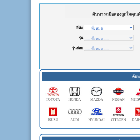
ค้นห
TOYOTA
HONDA
MAZDA
NISSAN
MITS
ISUZU
AUDI
HYUNDAI
CITROEN
DAI