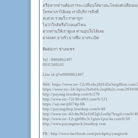
หรือหากท่านต้องการจะเปลี่ยนใส่ยางอะไหล่แต่เปลี่ยนเอง
โทรหาเราได้เลย เรามีบริการถึงที่
สะดวก รวดเร็ว ราคาถูก
ไม่ว่าใกล้หรือไกลแค่ไหน
หากท่านให้เราดูแล ท่านอุ่นใจได้เลย
ยางแตก ยางรั่ว ยางซึม ยางระเบิด
ติดต่อเรา ช่างเพชร
Tel : 0909862497
0931569241
Line id:@w0909862497
Web: https://www.xn--12cl0cehcj0d1d2a3azg8bzu.com
https://www.xn--24-3qico2hzbd3c2eqh8s2c.com/2019/
http://payang.lnwshop.com/b/279
http://www.xn--72c3bva9cl.com/b/121
https://wp.me/p9J74p-6K
http://payangshop.lnwshop.com/b/49
http://www.xn--42cfm3b2a1bfl2gb1az9p7bxgd.com/b/4
http://www.xn--12cgh0fbc3c1gtaw1puc4a.com/b/50
http://www.payangtruck.lnwshop.com
FB:: http://www.facebook.com/petchployyangtook