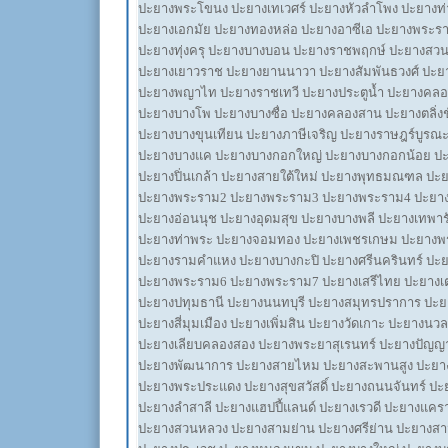
ปะยางพระโขนง ปะยางเทเวศร์ ปะยางหัวลำโพง ปะยางท่า
ปะยางเอกมัย ปะยางทองหล่อ ปะยางอาซีเอ ปะยางพระร
ปะยางทุ่งครุ ปะยางบางบอน ปะยางราชพฤกษ์ ปะยางสวน
ปะยางเยาวราช ปะยางยานนาวา ปะยางสัมพันธวงศ์ ปะยา
ปะยางพญาไท ปะยางราชเทวี ปะยางประตูน้ำ ปะยางคล
ปะยางบางโพ ปะยางบางซื่อ ปะยางคลองสาน ปะยางตลิ่ง
ปะยางบางขุนเทียน ปะยางภาษีเจริญ ปะยางราษฎร์บูรณ
ปะยางบางแค ปะยางบางกอกใหญ่ ปะยางบางกอกน้อย 
ปะยางปิ่นเกล้า ปะยางสายใต้ใหม่ ปะยางพุทธมณฑล ปะ
ปะยางพระราม2 ปะยางพระราม3 ปะยางพระราม4 ปะยา
ปะยางอ่อนนุช ปะยางอุดมสุข ปะยางบางพลี ปะยางเทพาร
ปะยางท่าพระ ปะยางจอมทอง ปะยางเพชรเกษม ปะยางพ
ปะยางรามคำแหง ปะยางบางกะปิ ปะยางศรีนครินทร์ ปะ
ปะยางพระราม6 ปะยางพระราม7 ปะยางเสรีไทย ปะยางเ
ปะยางปทุมธานี ปะยางนนทบุรี ปะยางสมุทรปราการ ปะ
ปะยางสี่มุมเมือง ปะยางเพิ่มสิน ปะยางวัดเกาะ ปะยางนวล
ปะยางเลียบคลองสอง ปะยางพระยาสุเรนทร์ ปะยางปัญญา
ปะยางพัฒนาการ ปะยางสายไหม ปะยางสะพานสูง ปะยา
ปะยางพระประแดง ปะยางสุขสวัสดิ์ ปะยางถนนจันทร์ ปะยา
ปะยางลำสาลี ปะยางแฮปปี้แลนด์ ปะยางเรวดี ปะยางแคร
ปะยางสวนหลวง ปะยางสามย่าน ปะยางศรีย่าน ปะยางส