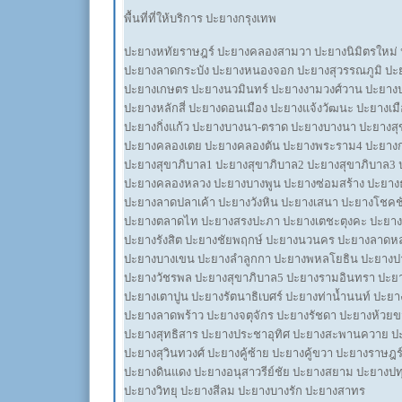
พื้นที่ที่ให้บริการ ปะยางกรุงเทพ
ปะยางหทัยราษฎร์ ปะยางคลองสามวา ปะยางนิมิตรใหม่ ป
ปะยางลาดกระบัง ปะยางหนองจอก ปะยางสุวรรณภูมิ ปะย
ปะยางเกษตร ปะยางนวมินทร์ ปะยางงามวงศ์วาน ปะยางป
ปะยางหลักสี่ ปะยางดอนเมือง ปะยางแจ้งวัฒนะ ปะยางเม
ปะยางกิ่งแก้ว ปะยางบางนา-ตราด ปะยางบางนา ปะยางสุข
ปะยางคลองเตย ปะยางคลองตัน ปะยางพระราม4 ปะยางก
ปะยางสุขาภิบาล1 ปะยางสุขาภิบาล2 ปะยางสุขาภิบาล3 
ปะยางคลองหลวง ปะยางบางพูน ปะยางซ่อมสร้าง ปะยางธั
ปะยางลาดปลาเค้า ปะยางวังหิน ปะยางเสนา ปะยางโชคช
ปะยางตลาดไท ปะยางสรงปะภา ปะยางเตชะตุงคะ ปะยางเ
ปะยางรังสิต ปะยางชัยพฤกษ์ ปะยางนวนคร ปะยางลาดหล
ปะยางบางเขน ปะยางลำลูกกา ปะยางพหลโยธิน ปะยางปา
ปะยางวัชรพล ปะยางสุขาภิบาล5 ปะยางรามอินทรา ปะยา
ปะยางเตาปูน ปะยางรัตนาธิเบศร์ ปะยางท่าน้ำนนท์ ปะยา
ปะยางลาดพร้าว ปะยางจตุจักร ปะยางรัชดา ปะยางห้วย
ปะยางสุทธิสาร ปะยางประชาอุทิศ ปะยางสะพานควาย ปะ
ปะยางสุวินทวงศ์ ปะยางคู้ซ้าย ปะยางคู้ขวา ปะยางราษฎร์
ปะยางดินแดง ปะยางอนุสาวรีย์ชัย ปะยางสยาม ปะยางปท
ปะยางวิทยุ ปะยางสีลม ปะยางบางรัก ปะยางสาทร