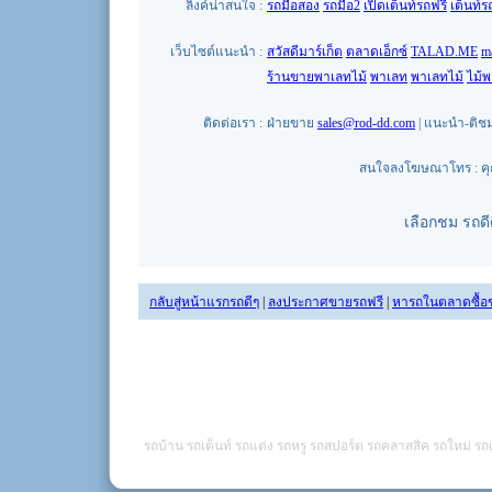
ลิงค์น่าสนใจ :
รถมือสอง
รถมือ2
เปิดเต็นท์รถฟรี
เต็นท์ร
เว็บไซต์แนะนำ :
สวัสดีมาร์เก็ต
ตลาดเอ็กซ์
TALAD.ME
m
ร้านขายพาเลทไม้
พาเลท
พาเลทไม้
ไม้
ติดต่อเรา :
ฝ่ายขาย
sales@rod-dd.com
| แนะนำ-ติช
สนใจลงโฆษณาโทร : คุณน
เลือกชม รถด
กลับสู่หน้าแรกรถดีๆ
|
ลงประกาศขายรถฟรี
|
หารถในตลาดซื้อ
รถบ้าน รถเต็นท์ รถแต่ง รถหรู รถสปอร์ต รถคลาสสิค รถใหม่ รถเ