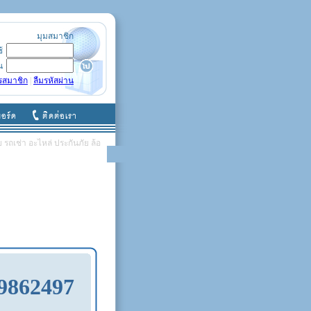
มุมสมาชิก
ช้
น
รสมาชิก
|
ลืมรหัสผ่าน
รถเช่า อะไหล่ ประกันภัย ล้อ
9862497