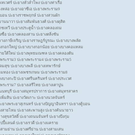
ทเวศร์ ปะยางหัวลำโพง ปะยางท่าเรือ
งหล่อ ปะยางอาซีเอ ปะยางพระราม9
างบอน ปะยางราชพฤกษ์ ปะยางสวนผัก
านนาวา ปะยางสัมพันธวงศ์ ปะยางดุสิต
ชเทวี ปะยางประตูน้ำ ปะยางคลองถม
ซื่อ ปะยางคลองสาน ปะยางตลิ่งชัน
ยางภาษีเจริญ ปะยางราษฎร์บูรณะ ปะยางบางพลัด
งกอกใหญ่ ปะยางบางกอกน้อย ปะยางบางคอแหลม
งสายใต้ใหม่ ปะยางพุทธมณฑล ปะยางคลองตัน
งพระราม3 ปะยางพระราม4 ปะยางพระราม5
ดมสุข ปะยางบางพลี ปะยางเทพารักษ์
อมทอง ปะยางเพชรเกษม ปะยางพระราม8
บางกะปิ ปะยางศรีนครินทร์ ปะยางประเวศ
พระราม7 ปะยางเสรีไทย ปะยางเตาปูน
นนทบุรี ปะยางสมุทรปราการ ปะยางสมุทรสาคร
งเพิ่มสิน ปะยางวัดเกาะ ปะยางนวลจันทร์
ะยางพระยาสุเรนทร์ ปะยางปัญญาอินทรา ปะยางคู้บอน
งสายไหม ปะยางสะพานสูง ปะยางคันนายาว
สุขสวัสดิ์ ปะยางถนนจันทร์ ปะยางบึงกุ่ม
ปปี้แลนด์ ปะยางเรวดี ปะยางแคราย
สามย่าน ปะยางศรีย่าน ปะยางสามเสน