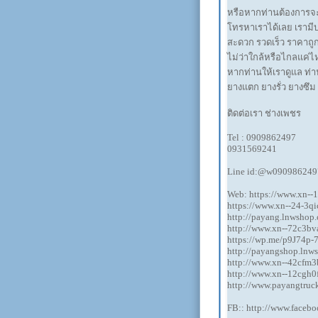
หรือหากท่านต้องการจะเ
โทรหาเราได้เลย เรามีบร
สะดวก รวดเร็ว ราคาถู
ไม่ว่าใกล้หรือไกลแค่
หากท่านให้เราดูแล ท่า
ยางแตก ยางรั่ว ยางซึม
ติดต่อเรา ช่างเพชร
Tel : 0909862497
0931569241
Line id:@w090986249
Web: https://www.xn-
https://www.xn--24-3
http://payang.lnwshop
http://www.xn--72c3bv
https://wp.me/p9J74p-
http://payangshop.lnw
http://www.xn--42cfm
http://www.xn--12cgh
http://www.payangtruc
FB:: http://www.faceb