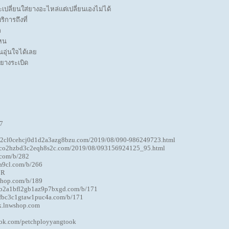
ปลี่ยนใส่ยางอะไหล่แต่เปลี่ยนเองไม่ได้
ิการถึงที่
ก
ไหน
นอุ่นใจได้เลย
 ยางระเบิด
7
-12cl0cehcj0d1d2a3azg8bzu.com/2019/08/090-986249723.html
qico2hzbd3c2eqh8s2c.com/2019/08/093156924125_95.html
.com/b/282
a9cl.com/b/266
7R
shop.com/b/189
3b2a1bfl2gb1az9p7bxgd.com/b/171
0fbc3c1gtaw1puc4a.com/b/171
k.lnwshop.com
ook.com/petchployyangtook