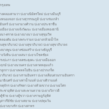
งกรุงเทพ
งคลองสามวา ปะยางนิมิตรใหม่ ปะยางมีนบุรี
งหนองจอก ปะยางสุวรรณภูมิ ปะยางร่มเกล้า
ินทร์ ปะยางงามวงศ์วาน ปะยางประชาชื่น
นเมือง ปะยางแจ้งวัฒนะ ปะยางเมืองทองธานี
างนา-ตราด ปะยางบางนา ปะยางสุขุมวิท
คลองตัน ปะยางพระราม4 ปะยางกล้วยน้ำไท
างสุขาภิบาล2 ปะยางสุขาภิบาล3 ปะยางสุขาภิบาล4
บางพูน ปะยางซ่อมสร้าง ปะยางธัญบุรี
างวังหิน ปะยางเสนา ปะยางโชคชัย4
งปะภา ปะยางเตชะตุงคะ ปะยางเมืองเอก
ยพฤกษ์ ปะยางนวนคร ปะยางลาดหลุมแก้ว
ลูกกา ปะยางพหลโยธิน ปะยางปากเกร็ด
ขาภิบาล5 ปะยางรามอินทรา ปะยางเลียบด่วนรามอินทรา
นาธิเบศร์ ปะยางท่าน้ำนนท์ ปะยางติวานนท์
จตุจักร ปะยางรัชดา ปะยางห้วยขวาง ปะยางอโศก
ประชาอุทิศ ปะยางสะพานควาย ปะยางวิภาวดี
คู้ซ้าย ปะยางคู้ขวา ปะยางราษฎร์อุทิศ
สาวรีย์ชัย ปะยางสยาม ปะยางปทุมวัน
ม ปะยางบางรัก ปะยางสาทร