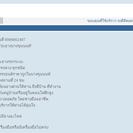
ขอบคุณที่ใช้บริการ รถดีดีคอทคอ
ี่ 0909862497
"ปะยางบางขุนนนท์"
ปะยางรถกระบะ
รถพ่วง ทุกชนิด
างรถยนต์ราคาถูกในบางขุนนนท์
สถานที่ 24 ชม.
ยนยางด่วนให้ท่าน ถึงที่บ้าน ที่ทำงาน
ในหมู่บ้านหรืออยู่ในคอนโดตึกสูง
็ว ปลอดภัย โดยช่างมือออาชีพ
ิการให้ท่านได้อุ่นใจ
่มียางอะไหล่
รื่องมือหรือมีเครื่องมือไม่ครบ