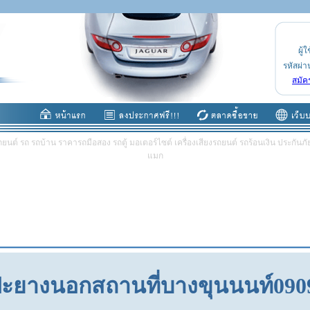
ผู้ใ
รหัสผ่า
สมัค
ต์ รถ รถบ้าน ราคารถมือสอง รถตู้ มอเตอร์ไซต์ เครื่องเสียงรถยนต์ รถร้อนเงิน ประกันภัย 
แมก
ะยางนอกสถานที่บางขุนนนท์090