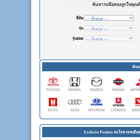
ค้นห
TOYOTA
HONDA
MAZDA
NISSAN
MITS
ISUZU
AUDI
HYUNDAI
CITROEN
DAI
Exclusive Position สนใจขายรถมือส