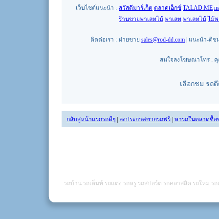
เว็บไซต์แนะนำ :
สวัสดีมาร์เก็ต
ตลาดเอ็กซ์
TALAD.ME
m
ร้านขายพาเลทไม้
พาเลท
พาเลทไม้
ไม้
ติดต่อเรา :
ฝ่ายขาย
sales@rod-dd.com
| แนะนำ-ติช
สนใจลงโฆษณาโทร : คุณน
เลือกชม รถด
กลับสู่หน้าแรกรถดีๆ
|
ลงประกาศขายรถฟรี
|
หารถในตลาดซื้อ
รถบ้าน รถเต็นท์ รถแต่ง รถหรู รถสปอร์ต รถคลาสสิค รถใหม่ รถเ