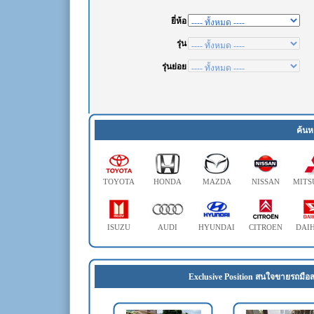
ค้นห
TOYOTA
HONDA
MAZDA
NISSAN
MITS
ISUZU
AUDI
HYUNDAI
CITROEN
DAI
Exclusive Position สนใจขายรถมือส