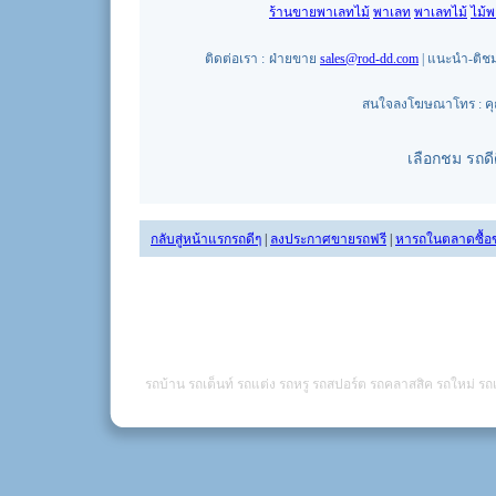
ร้านขายพาเลทไม้
พาเลท
พาเลทไม้
ไม้
ติดต่อเรา :
ฝ่ายขาย
sales@rod-dd.com
| แนะนำ-ติช
สนใจลงโฆษณาโทร : คุณน
เลือกชม รถด
กลับสู่หน้าแรกรถดีๆ
|
ลงประกาศขายรถฟรี
|
หารถในตลาดซื้อ
รถบ้าน รถเต็นท์ รถแต่ง รถหรู รถสปอร์ต รถคลาสสิค รถใหม่ รถเ