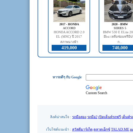
2017 - HONDA
2020 - BMW
ACCORD
SERIES 5
HONDA ACCORD 2.0
BMW 530 E ELite 2
EL (MNC) ปี 2017
มีbsi เหลือซ่อมฟรีมี
สภาพนางฟ้า
ก...
419,000
740,000
หารถดีๆ กับ Google
Custom Search
ลิงค์น่าสนใจ :
รถมือสอง
รถมือ2
เปิดเต็นท์รถฟรี
เต็นท์ร
เว็บไซต์แนะนำ :
สวัสดีมาร์เก็ต
ตลาดเอ็กซ์
TALAD.ME
m