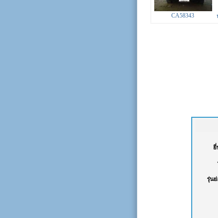
CA58343
ยี
รุ่นย