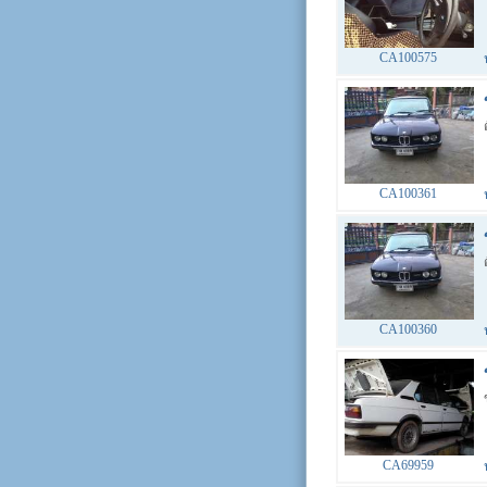
CA100575
CA100361
CA100360
CA69959