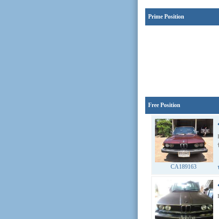
Prime Position
Free Position
CA189163