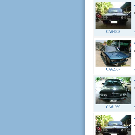
CA64603
CA62357
CA61969