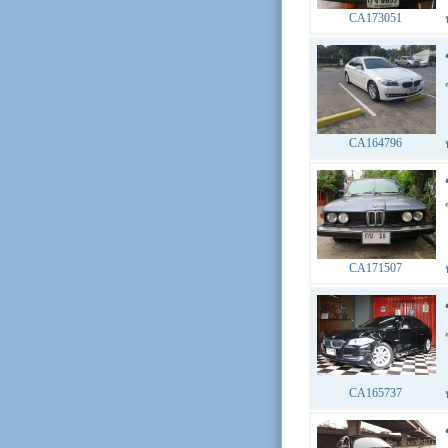
CA173051
CA164796
CA171507
CA165737