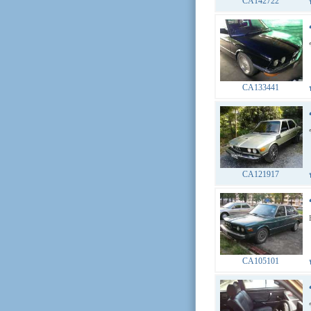
CA142722
CA133441
CA121917
CA105101