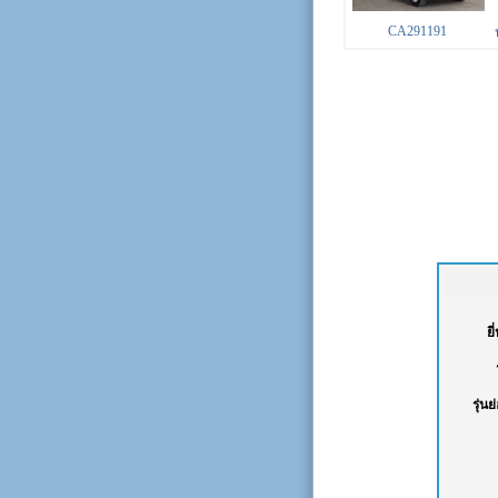
CA291191
ยี
รุ่นย