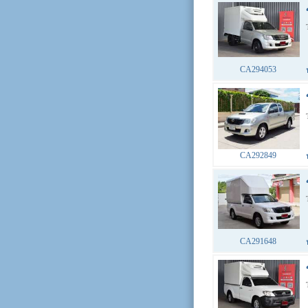
CA294053
CA292849
CA291648