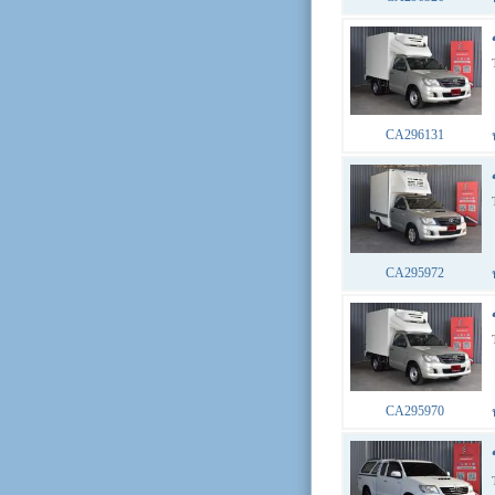
CA296131
CA295972
CA295970