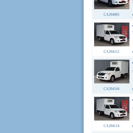
CA294905
CA294212
CA294144
CA294114