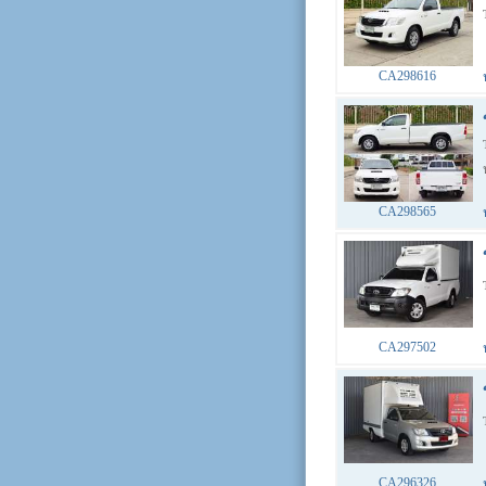
CA298616
CA298565
CA297502
CA296326