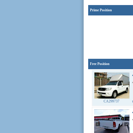
Prime Position
Free Position
CA299737