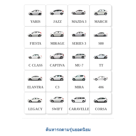
YARIS
JAZZ
MAZDA 3
MARCH
FIESTA
MIRAGE
SERIES 3
S80
C CLASS
CAPTIVA
MU-7
TT
ELANTRA
C3
MIRA
406
LEGACY
SWIFT
CARAVELLE
CORSA
ค้นหารถตามรุ่นยอดนิยม