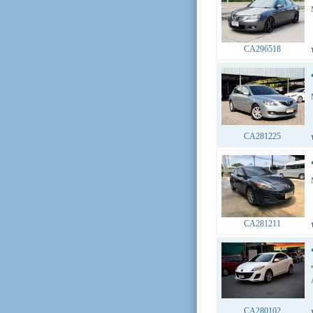
CA296518
CA281225
CA281211
CA280102