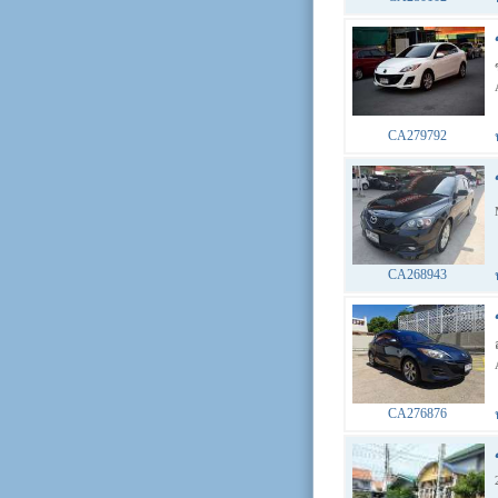
CA279792
CA268943
CA276876