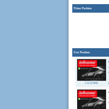
Prime Position
Free Position
CA325468