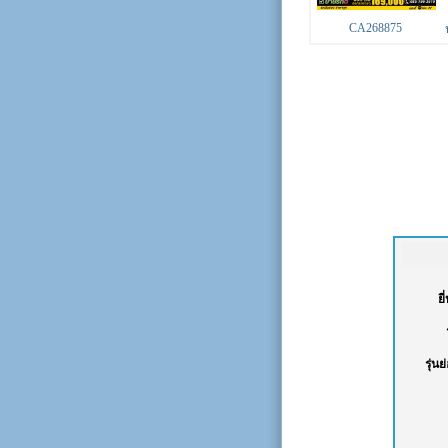
CA268875
ยี
รุ่นย