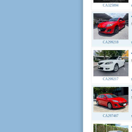
CA325094
CA299218
CA299217
CA297467