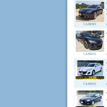
CA269303
CA269252
CA269243