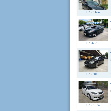
CA276624
CA265267
CA271091
CA270164