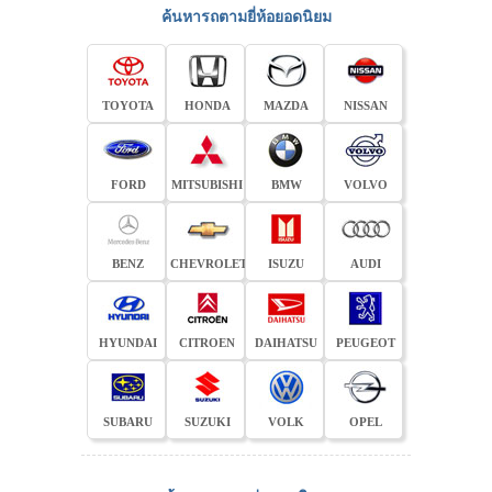
ค้นหารถตามยี่ห้อยอดนิยม
TOYOTA
HONDA
MAZDA
NISSAN
FORD
MITSUBISHI
BMW
VOLVO
BENZ
CHEVROLET
ISUZU
AUDI
HYUNDAI
CITROEN
DAIHATSU
PEUGEOT
SUBARU
SUZUKI
VOLK
OPEL