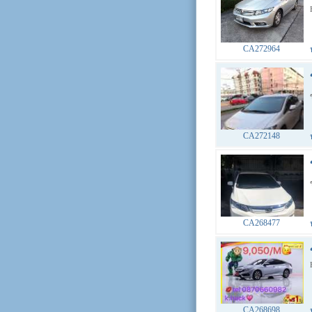
CA272964
CA272148
CA268477
CA268698