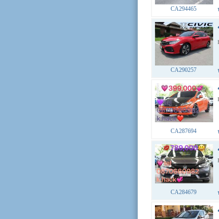
CA294465
CA290257
CA287694
CA284679