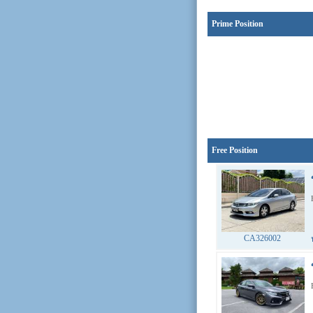
Prime Position
Free Position
CA326002