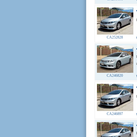
CA252828
CA246820
CA246897