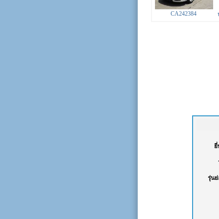
CA242384
ยี
รุ่นย