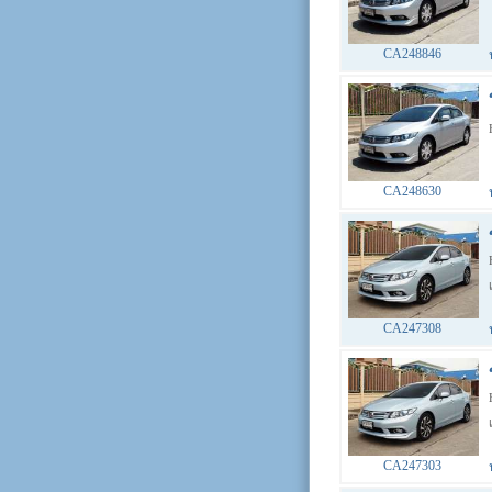
CA248846
CA248630
CA247308
CA247303