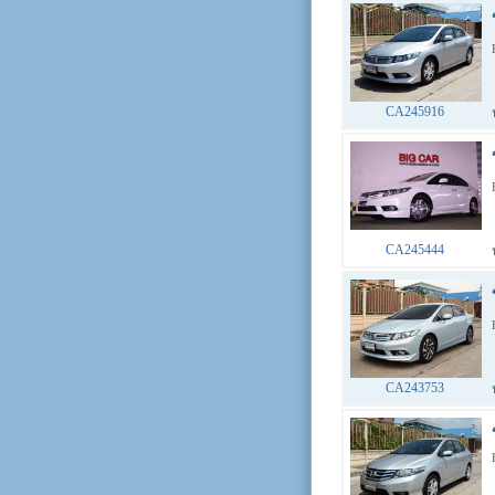
CA245916
CA245444
CA243753