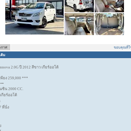
ระกาศ
ขอบคุณที่ใช้บ
เติม
nova 2.0G ปี 2012 สีขาว เกียร์ออโต้
พียง 259,000 ***
➖➖
บนซิน 2000 CC.
เกียร์ออโต้
จ
ี่นั่ง
ย