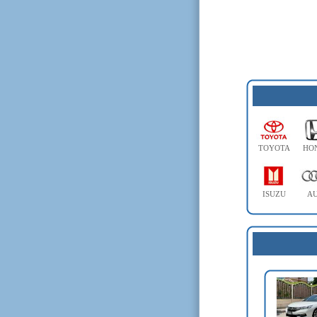
TOYOTA
HO
ISUZU
AU