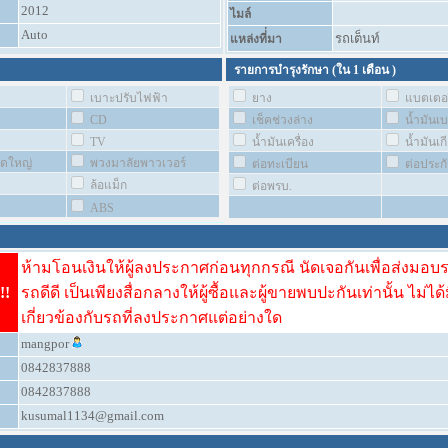
2012
ไมล์
Auto
รถเต็นท์
แหล่งที่่มา
รายการบำรุงรักษา (ใน
1 เดือน
)
เบาะปรับไฟฟ้า
ยาง
แบตเตอร
CD
เช็คช่วงล่าง
น้ำมันเ
TV
น้ำมันเครื่อง
น้ำมันเกี
ชุดใหญ่
พวงมาลัยพาวเวอร์
ต่อทะเบียน
ต่อประก
ล้อแม็ก
ต่อพรบ.
ABS
ห้ามโอนเงินให้ผู้ลงประกาศก่อนทุกกรณี นัดเจอกันเพื่อส่งมอบ
!!
รถดีดี เป็นเพียงสื่อกลางให้ผู้ซื้อและผู้ขายพบปะกันเท่านั้น ไม่ได้
เกี่ยวข้องกับรถที่ลงประกาศแต่อย่างใด
mangpor
0842837888
0842837888
kusumal1134@gmail.com