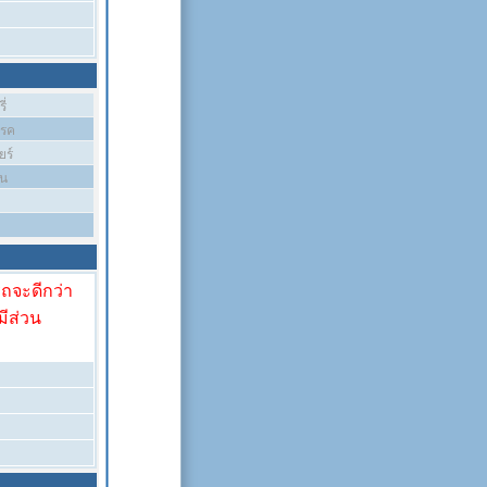
ี่
บรค
ยร์
ัน
รถจะดีกว่า
มีส่วน