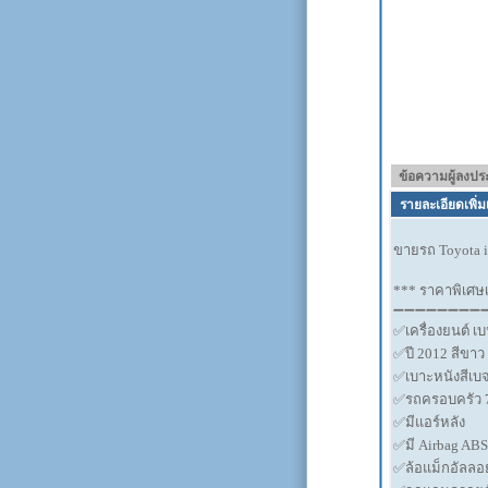
ข้อความผู้ลงป
รายละเอียดเพิ่ม
ขายรถ Toyota in
*** ราคาพิเศษเ
➖➖➖➖➖➖➖➖
✅เครื่องยนต์ เ
✅ปี 2012 สีขาว 
✅เบาะหนังสีเบ
✅รถครอบครัว 7 ท
✅มีแอร์หลัง
✅มี Airbag ABS
✅ล้อแม็กอัลลอ