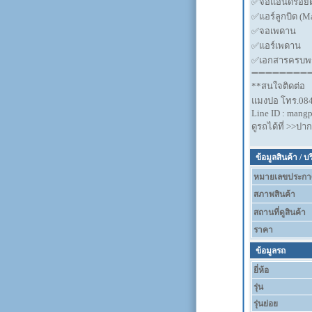
✅จอแอนดรอยด
✅️แอร์ลูกบิด (M
✅️จอเพดาน
✅️แอร์เพดาน
✅️เอกสารครบพ
➖➖➖➖➖➖➖➖
**สนใจติดต่อ
แมงปอ โทร.084
Line ID : mangp
ดูรถได้ที่ >>ปา
ข้อมูลสินค้า / บ
หมายเลขประกา
สภาพสินค้า
สถานที่ดูสินค้า
ราคา
ข้อมูลรถ
ยี่ห้อ
รุ่น
รุ่นย่อย