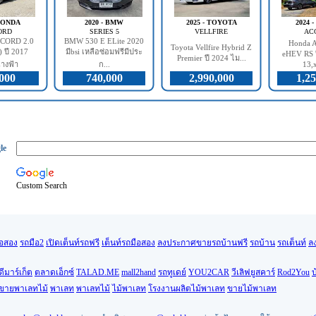
 HONDA
2020 - BMW
2025 - TOYOTA
2024 
ORD
SERIES 5
VELLFIRE
AC
CORD 2.0
BMW 530 E ELite 2020
Honda A
Toyota Vellfire Hybrid Z
 ปี 2017
มีbsi เหลือซ่อมฟรีมีประ
eHEV RS ป
Premier ปี 2024 ไม...
างฟ้า
ก...
13,x
000
740,000
2,990,000
1,25
le
Custom Search
ือสอง
รถมือ2
เปิดเต็นท์รถฟรี
เต็นท์รถมือสอง
ลงประกาศขายรถบ้านฟรี
รถบ้าน
รถเต็นท์
ล
ดีมาร์เก็ต
ตลาดเอ็กซ์
TALAD.ME
mall2hand
รถทูเดย์
YOU2CAR
วีเลิฟยูสคาร์
Rod2You
บ
นขายพาเลทไม้
พาเลท
พาเลทไม้
ไม้พาเลท
โรงงานผลิตไม้พาเลท
ขายไม้พาเลท