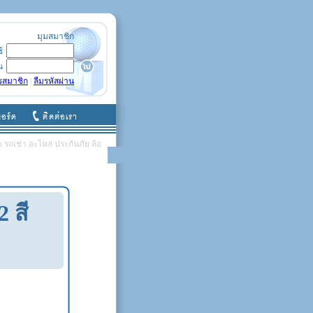
มุมสมาชิก
ช้
น
รสมาชิก
|
ลืมรหัสผ่าน
รถเช่า อะไหล่ ประกันภัย ล้อ
 สี