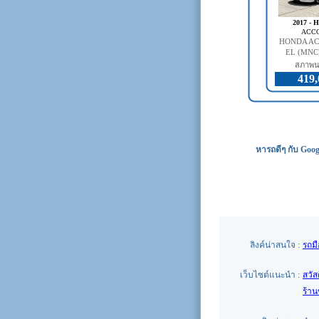
2017 -
ACC
HONDA AC
EL (MNC)
สภาพน
419,
หารถดีๆ กับ Goog
ลิงค์น่าสนใจ :
รถม
เว็บไซต์แนะนำ :
สวัส
ร้า