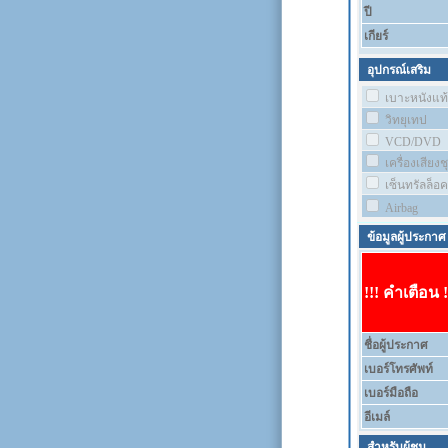
ปี
เกียร์
อุปกรณ์เสริม
เบาะหนังแท้
วิทยุเทป
VCD/DVD
เครื่องเสียง
เซ็นทรัลล็อค
Airbag
ข้อมูลผู้ประกาศ
!!! คำเตือน !
ชื่อผู้ประกาศ
เบอร์โทรศัพท์
เบอร์มือถือ
อีเมล์
สำหรับผู้ชม