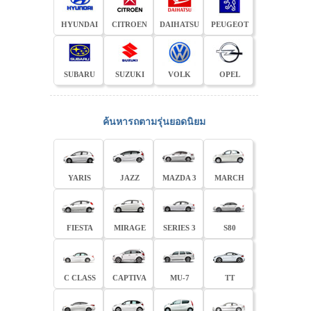
HYUNDAI
CITROEN
DAIHATSU
PEUGEOT
SUBARU
SUZUKI
VOLK
OPEL
ค้นหารถตามรุ่นยอดนิยม
YARIS
JAZZ
MAZDA 3
MARCH
FIESTA
MIRAGE
SERIES 3
S80
C CLASS
CAPTIVA
MU-7
TT