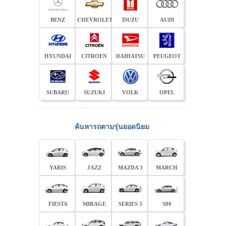
BENZ
CHEVROLET
ISUZU
AUDI
HYUNDAI
CITROEN
DAIHATSU
PEUGEOT
SUBARU
SUZUKI
VOLK
OPEL
ค้นหารถตามรุ่นยอดนิยม
YARIS
JAZZ
MAZDA 3
MARCH
FIESTA
MIRAGE
SERIES 3
S80