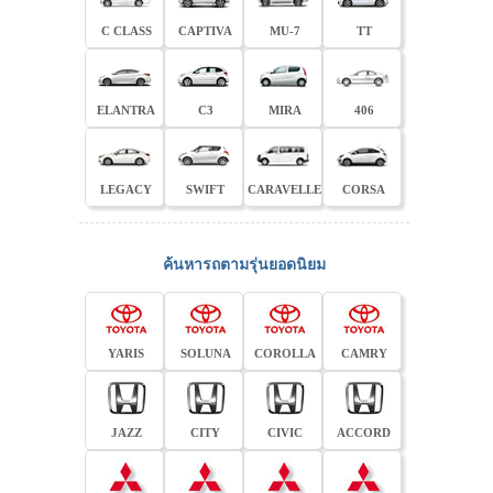
C CLASS
CAPTIVA
MU-7
TT
ELANTRA
C3
MIRA
406
LEGACY
SWIFT
CARAVELLE
CORSA
ค้นหารถตามรุ่นยอดนิยม
YARIS
SOLUNA
COROLLA
CAMRY
JAZZ
CITY
CIVIC
ACCORD