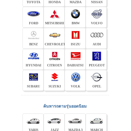
TOYOTA
HONDA
MAZDA
NISSAN
FORD
MITSUBISHI
BMW
VOLVO
BENZ
CHEVROLET
ISUZU
AUDI
HYUNDAI
CITROEN
DAIHATSU
PEUGEOT
SUBARU
SUZUKI
VOLK
OPEL
ค้นหารถตามรุ่นยอดนิยม
YARIS
JAZZ
MAZDA 3
MARCH