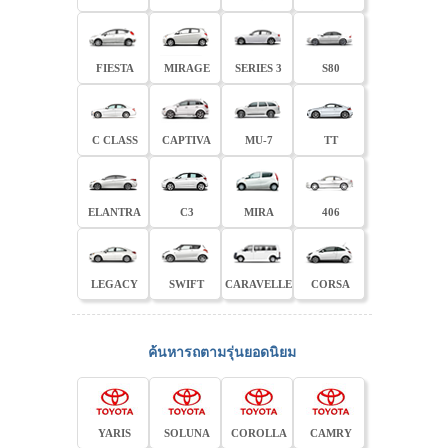
FIESTA
MIRAGE
SERIES 3
S80
C CLASS
CAPTIVA
MU-7
TT
ELANTRA
C3
MIRA
406
LEGACY
SWIFT
CARAVELLE
CORSA
ค้นหารถตามรุ่นยอดนิยม
YARIS
SOLUNA
COROLLA
CAMRY