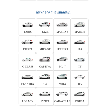
ค้นหารถตามรุ่นยอดนิยม
YARIS
JAZZ
MAZDA 3
MARCH
FIESTA
MIRAGE
SERIES 3
S80
C CLASS
CAPTIVA
MU-7
TT
ELANTRA
C3
MIRA
406
LEGACY
SWIFT
CARAVELLE
CORSA