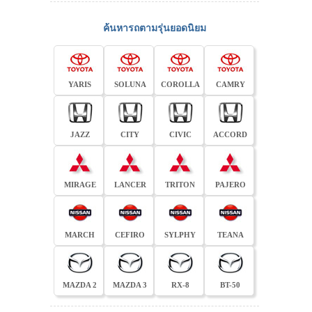
ค้นหารถตามรุ่นยอดนิยม
YARIS
SOLUNA
COROLLA
CAMRY
JAZZ
CITY
CIVIC
ACCORD
MIRAGE
LANCER
TRITON
PAJERO
MARCH
CEFIRO
SYLPHY
TEANA
MAZDA 2
MAZDA 3
RX-8
BT-50