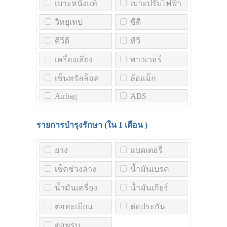
เบาะหนังแท้
เบาะปรับไฟฟ้า
วิทยุเทป
ซีดี
ดีวีดี
ทีวี
เครื่องเสียง
พาวเวอร์
เซ็นทรัลล็อค
ล้อแม็ก
Airbag
ABS
รายการบำรุงรักษา (ใน
1 เดือน
)
ยาง
แบตเตอรี่
เช็คช่วงล่าง
น้ำมันเบรค
น้ำมันเครื่อง
น้ำมันเกียร์
ต่อทะเบียน
ต่อประกัน
ต่อพรบ.