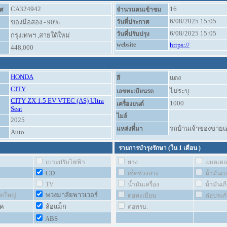
CA324942
16
ศ
จำนวนคนเข้าชม
6/08/2025 15:05
ของมือสอง - 90%
วันที่ประกาศ
6/08/2025 15:05
วันที่ปรับปรุง
กรุงเทพฯ ,สายใต้ใหม่
website
https://
448,000
HONDA
แดง
สี
CITY
ไม่ระบุ
เลขทะเบียนรถ
CITY ZX 1.5 EV VTEC (AS) Ultra
1000
เครื่องยนต์
Seat
ไมล์
2025
รถบ้านเจ้าของขายเ
แหล่งที่่มา
Auto
รายการบำรุงรักษา (ใน
1 เดือน
)
เบาะปรับไฟฟ้า
ยาง
แบตเตอร
CD
เช็คช่วงล่าง
น้ำมันเ
TV
น้ำมันเครื่อง
น้ำมันเกี
พวงมาลัยพาวเวอร์
ชุดใหญ่
ต่อทะเบียน
ต่อประก
อค
ล้อแม็ก
ต่อพรบ.
ABS