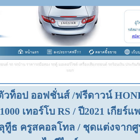
ผู้ใ
รหัสผ่า
สมัค
ต์ รถ รถบ้าน ราคารถมือสอง รถตู้ มอเตอร์ไซต์ เครื่องเสียงรถยนต์ รถร้อนเงิน ประกันภัย 
แมก
ตัวท็อป ออฟชั่นส์ /ฟรีดาวน์ HO
000 เทอร์โบ RS / ปี2021 เกียร์แพ
ลุทูีธ ครูสคอลโทล / ชุดแต่งจากศู