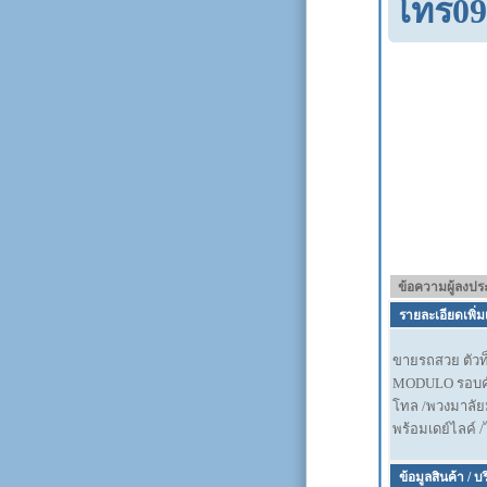
โทร09
ข้อความผู้ลงป
รายละเอียดเพิ่ม
ขายรถสวย ตัวท็
MODULO รอบคัน 
โทล /พวงมาลัยมั
พร้อมเดย์ไลค์
ข้อมูลสินค้า / บ