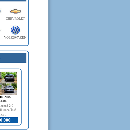
CHEVROLET
VOLKSWAKEN
4
- HONDA
CORD
ccord 2.0
ี 2024 ไมล์
xx ...
0,000