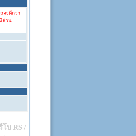
รถจะดีกว่า
มีส่วน
์โบ RS /