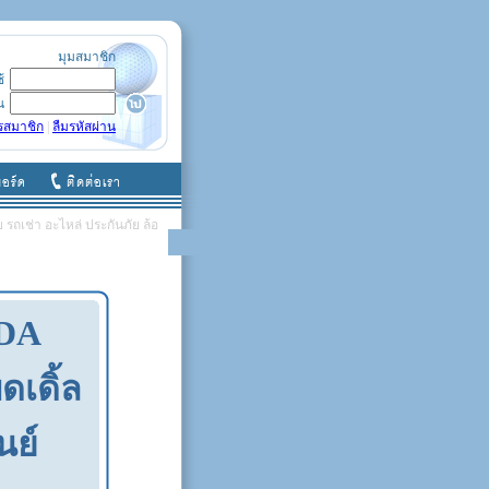
มุมสมาชิก
ช้
น
รสมาชิก
|
ลืมรหัสผ่าน
รถเช่า อะไหล่ ประกันภัย ล้อ
NDA
ดเดิ้ล
นย์