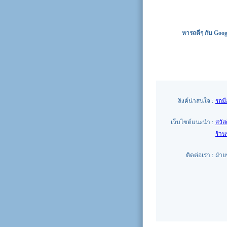
หารถดีๆ กับ Goog
ลิงค์น่าสนใจ :
รถม
เว็บไซต์แนะนำ :
สวัส
ร้า
ติดต่อเรา :
ฝ่า