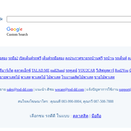
le
Custom Search
ือสอง
รถมือ2
เปิดเต็นท์รถฟรี
เต็นท์รถมือสอง
ลงประกาศขายรถบ้านฟรี
รถบ้าน
รถเต็นท์
ล
ดีมาร์เก็ต
ตลาดเอ็กซ์
TALAD.ME
mall2hand
รถทูเดย์
YOU2CAR
วีเลิฟยูสคาร์
Rod2You
บ
นขายพาเลทไม้
พาเลท
พาเลทไม้
ไม้พาเลท
โรงงานผลิตไม้พาเลท
ขายไม้พาเลท
ยขาย
sales@rod-dd.com
| แนะนำ-ติชม
wecare@rod-dd.com
| แจ้งปัญหาการใช้งาน
support
สนใจลงโฆษณาโทร : คุณนที 083-990-0004, คุณกวี 087-508-7888
เลือกชม รถดีดี ในแบบ :
คลาสสิค
|
มือถือ