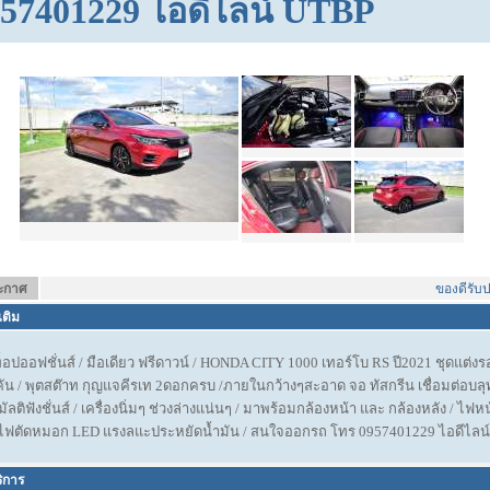
57401229 ไอดีไลน์ UTBP
ระกาศ
ของดีรับประก
เติม
อปออฟชั่นส์ / มือเดียว ฟรีดาวน์ / HONDA CITY 1000 เทอร์โบ RS ปี2021 ชุดแต่ง
/ พุตสต๊าท กุญแจคีรเท 2ดอกครบ /ภายในกว้างๆสะอาด จอ ทัสกรีน เชื่อมต่อบลุท
ลติฟังชั่นส์ / เครื่องนิ่มๆ ช่วงล่างแน่นๆ / มาพร้อมกล้องหน้า และ กล้องหลัง / ไฟห
 /ไฟตัดหมอก LED แรงลแะประหยัดน้ำมัน / สนใจออกรถ โทร 0957401229 ไอดีไลน
ริการ