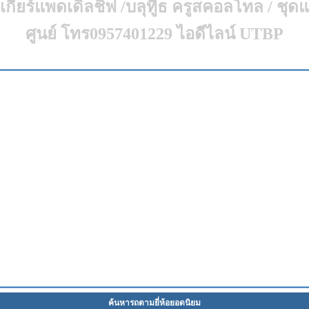
 เกียร์แพดเดิ้ลชิฟ /บลุทูีธ ครูสคอลโทล / ชุด
ศูนย์ โทร0957401229 ไอดีไลน์ UTBP
ค้นหารถตามยี่ห้อยอดนิยม