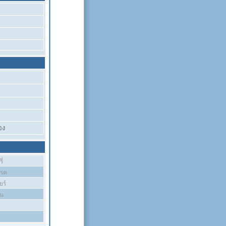
อง
ี่
บรค
ยร์
ัน