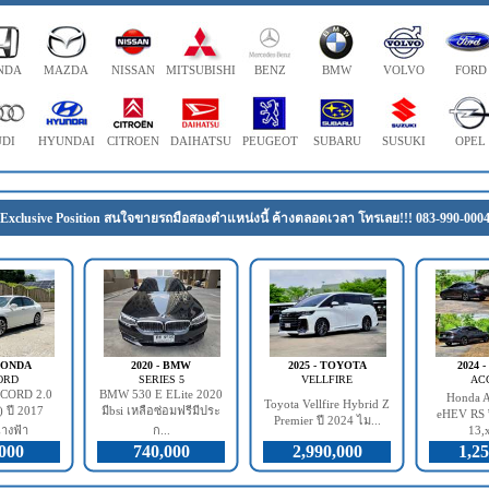
NDA
MAZDA
NISSAN
MITSUBISHI
BENZ
BMW
VOLVO
FORD
DI
HYUNDAI
CITROEN
DAIHATSU
PEUGEOT
SUBARU
SUSUKI
OPEL
Exclusive Position สนใจขายรถมือสองตำแหน่งนี้ ค้างตลอดเวลา โทรเลย!!! 083-990-000
 HONDA
2020 - BMW
2025 - TOYOTA
2024 
ORD
SERIES 5
VELLFIRE
AC
CORD 2.0
BMW 530 E ELite 2020
Honda A
Toyota Vellfire Hybrid Z
 ปี 2017
มีbsi เหลือซ่อมฟรีมีประ
eHEV RS ป
Premier ปี 2024 ไม...
างฟ้า
ก...
13,x
000
740,000
2,990,000
1,25