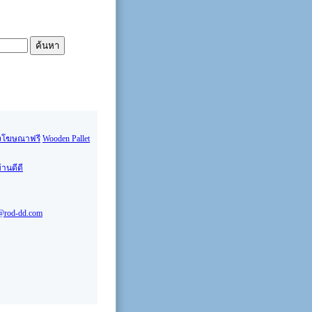
งโฆษณาฟรี
Wooden Pallet
้านดีดี
@rod-dd.com