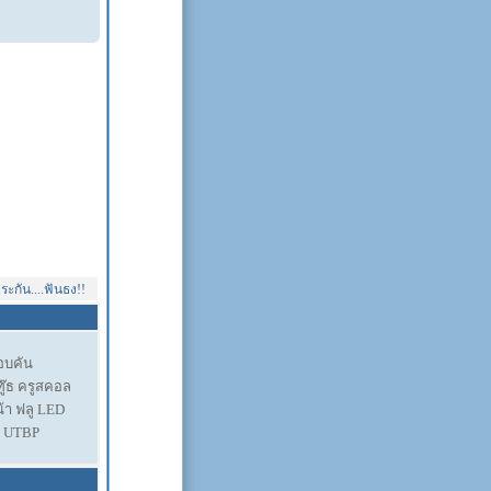
ัน....ฟันธง!!
รอบคัน
ู๊ธ ครูสคอล
น้า ฟลู LED
์ UTBP