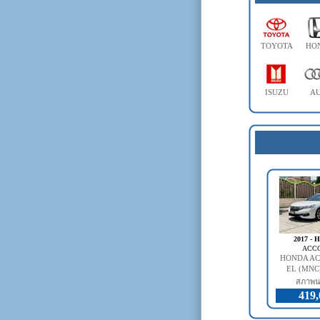
TOYOTA
HO
ISUZU
AU
2017 -
ACC
HONDA AC
EL (MNC)
สภาพน
419,