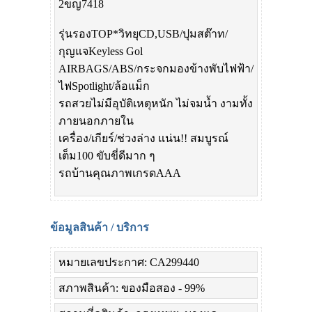
2ขญ7418
รุ่นรองTOP*วิทยุCD,USB/ปุมสต๊าท/
กุญแจKeyless Gol
AIRBAGS/ABS/กระจกมองข้างพับไฟฟ้า/
ไฟSpotlight/ล้อแม็ก
รถสวยไม่มีอุบัติเหตุหนัก ไม่จมน้ำ งามทั้ง
ภายนอกภายใน
เครื่อง/เกียร์/ช่วงล่าง แน่น!! สมบูรณ์
เต็ม100 ขับขี่ดีมาก ๆ
รถบ้านคุณภาพเกรดAAA
ข้อมูลสินค้า / บริการ
หมายเลขประกาศ: CA299440
สภาพสินค้า: ของมือสอง - 99%