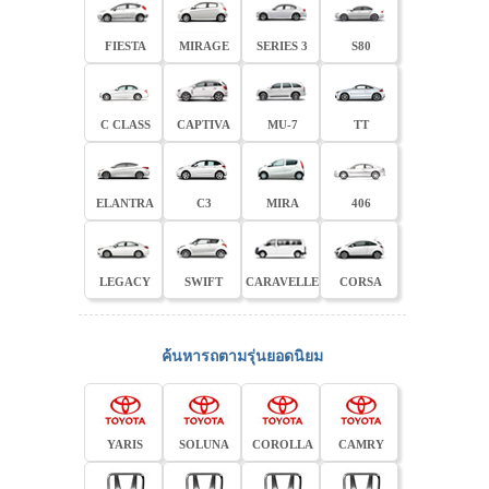
FIESTA
MIRAGE
SERIES 3
S80
C CLASS
CAPTIVA
MU-7
TT
ELANTRA
C3
MIRA
406
LEGACY
SWIFT
CARAVELLE
CORSA
ค้นหารถตามรุ่นยอดนิยม
YARIS
SOLUNA
COROLLA
CAMRY