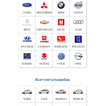
FORD
MITSUBISHI
BMW
VOLVO
BENZ
CHEVROLET
ISUZU
AUDI
HYUNDAI
CITROEN
DAIHATSU
PEUGEOT
SUBARU
SUZUKI
VOLK
OPEL
ค้นหารถตามรุ่นยอดนิยม
YARIS
JAZZ
MAZDA 3
MARCH