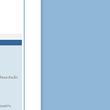
้หมด คันเล็ก
ส่วนลด5%