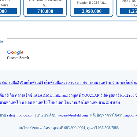
eHEV RS ป
Premier ปี 2024 ไม...
างฟ้า
ก...
13,x
000
740,000
2,990,000
1,25
le
Custom Search
ือสอง
รถมือ2
เปิดเต็นท์รถฟรี
เต็นท์รถมือสอง
ลงประกาศขายรถบ้านฟรี
รถบ้าน
รถเต็นท์
ล
ดีมาร์เก็ต
ตลาดเอ็กซ์
TALAD.ME
mall2hand
รถทูเดย์
YOU2CAR
วีเลิฟยูสคาร์
Rod2You
บ
นขายพาเลทไม้
พาเลท
พาเลทไม้
ไม้พาเลท
โรงงานผลิตไม้พาเลท
ขายไม้พาเลท
ยขาย
sales@rod-dd.com
| แนะนำ-ติชม
wecare@rod-dd.com
| แจ้งปัญหาการใช้งาน
support
สนใจลงโฆษณาโทร : คุณนที 083-990-0004, คุณกวี 087-508-7888