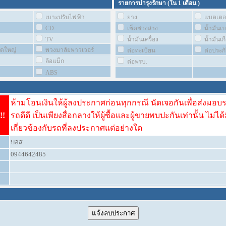
รายการบำรุงรักษา (ใน
1 เดือน
)
เบาะปรับไฟฟ้า
ยาง
แบตเตอร
CD
เช็คช่วงล่าง
น้ำมันเ
TV
น้ำมันเครื่อง
น้ำมันเกี
ชุดใหญ่
พวงมาลัยพาวเวอร์
ต่อทะเบียน
ต่อประก
ล้อแม็ก
ต่อพรบ.
ABS
ห้ามโอนเงินให้ผู้ลงประกาศก่อนทุกกรณี นัดเจอกันเพื่อส่งมอบ
!!
รถดีดี เป็นเพียงสื่อกลางให้ผู้ซื้อและผู้ขายพบปะกันเท่านั้น ไม่ได้
เกี่ยวข้องกับรถที่ลงประกาศแต่อย่างใด
บอส
0944642485