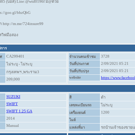
485 (บอส) Line:@wtd0196f มี@ด้วย
ps://goo.gl/bhzQbG
 http://m.me/724insure99
สวิฟมือสอง
ริการ
CA299401
3728
ศ
จำนวนคนเข้าชม
2/09/2021 05:21
ไม่ระบุ - ไม่ระบุ
วันที่ประกาศ
2/09/2021 05:21
วันที่ปรับปรุง
กรุงเทพฯ ,พระราม3
website
https://www.facebook
209,000
SUZUKI
ดำ
สี
SWIFT
ไม่ระบุ
เลขทะเบียนรถ
SWIFT 1.25 GA
1200
เครื่องยนต์
2014
ไมล์
Manual
รถบ้านเจ้าของขายเ
แหล่งที่่มา