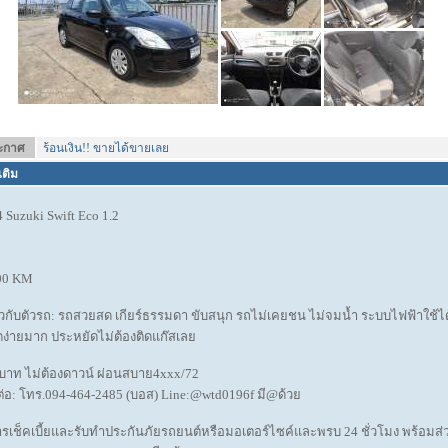
ระกาศ
ร้อนเงิน!! ขายได้ขายเลย
เติม
014 Suzuki Swift Eco 1.2
00 KM
ยวกับตัวรถ: รถสวยสด เกียร์ธรรมดา ขับสนุก รถไม่เคยชน ไม่จมน้ำ ระบบไฟฟ้าใช้ได
อดง่ายมาก ประหยัดไม่ต้องติดแก๊สเลย
 บาท ไม่ต้องดาวน์ ผ่อนสบาย4xxx/72
่อ: โทร.094-464-2485 (บอส) Line:@wtd0196f มี@ด้วย
ริการเช็คเบี้ยและรับทำประกันภัยรถยนต์หรือมอเตอร์ไซค์และพรบ 24 ชั่วโมง พร้อม