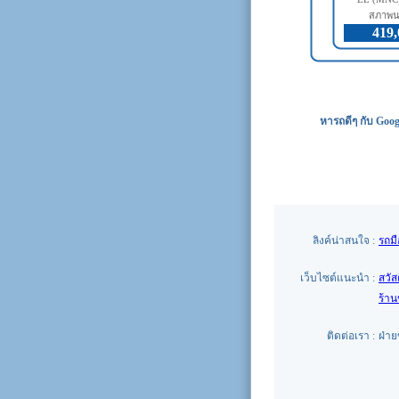
สภาพน
419,
หารถดีๆ กับ Goog
ลิงค์น่าสนใจ :
รถม
เว็บไซต์แนะนำ :
สวัส
ร้า
ติดต่อเรา :
ฝ่า