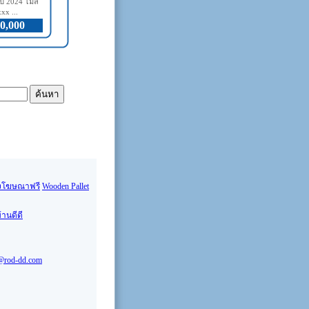
ี 2024 ไมล์
xx ...
0,000
งโฆษณาฟรี
Wooden Pallet
้านดีดี
@rod-dd.com