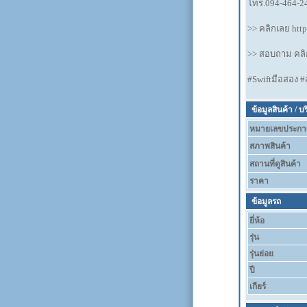
โทร.094-464-2
>> คลิกเลย htt
>> สอบถาม คลิก
#Swiftมือสอง #
ข้อมูลสินค้า / บ
หมายเลขประกา
สภาพสินค้า
สถานที่ดูสินค้า
ราคา
ข้อมูลรถ
ยี่ห้อ
รุ่น
รุ่นย่อย
ปี
เกียร์