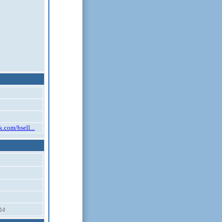
.com/bsell...
อง