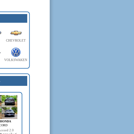
CHEVROLET
VOLKSWAKEN
4
- HONDA
CORD
ccord 2.0