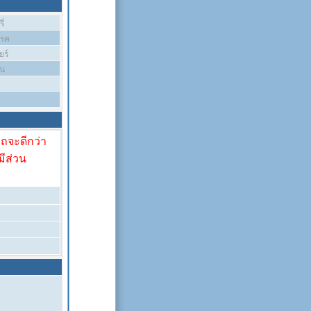
ี่
บรค
ยร์
ัน
รถจะดีกว่า
มีส่วน