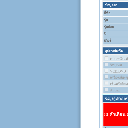
ข้อมูลรถ
ยี่ห้อ
รุ่น
รุ่นย่อย
ปี
เกียร์
อุปกรณ์เสริม
เบาะหนังแท้
วิทยุเทป
VCD/DVD
เครื่องเสียง
เซ็นทรัลล็อค
Airbag
ข้อมูลผู้ประกาศ
!!! คำเตือน !