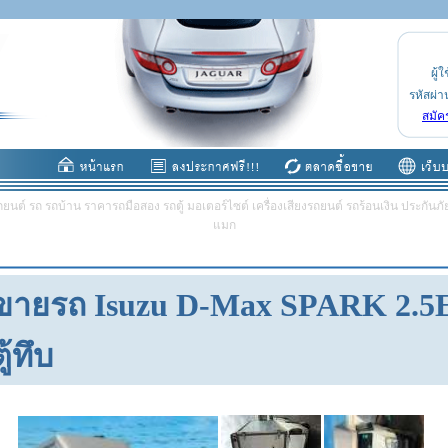
ผู้ใ
รหัสผ่า
สมัค
ต์ รถ รถบ้าน ราคารถมือสอง รถตู้ มอเตอร์ไซต์ เครื่องเสียงรถยนต์ รถร้อนเงิน ประกันภัย 
แมก
ขายรถ Isuzu D-Max SPARK 2.5
ู้ทึบ