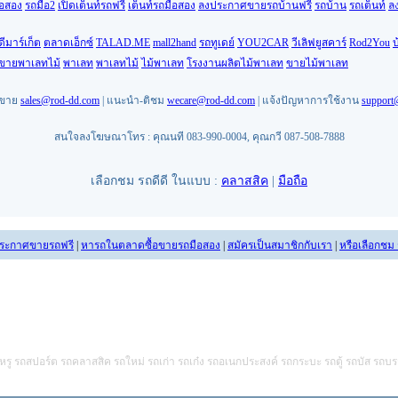
ือสอง
รถมือ2
เปิดเต็นท์รถฟรี
เต็นท์รถมือสอง
ลงประกาศขายรถบ้านฟรี
รถบ้าน
รถเต็นท์
ล
ดีมาร์เก็ต
ตลาดเอ็กซ์
TALAD.ME
mall2hand
รถทูเดย์
YOU2CAR
วีเลิฟยูสคาร์
Rod2You
บ
นขายพาเลทไม้
พาเลท
พาเลทไม้
ไม้พาเลท
โรงงานผลิตไม้พาเลท
ขายไม้พาเลท
ยขาย
sales@rod-dd.com
| แนะนำ-ติชม
wecare@rod-dd.com
| แจ้งปัญหาการใช้งาน
support
สนใจลงโฆษณาโทร : คุณนที 083-990-0004, คุณกวี 087-508-7888
เลือกชม รถดีดี ในแบบ :
คลาสสิค
|
มือถือ
ระกาศขายรถฟรี
|
หารถในตลาดซื้อขายรถมือสอง
|
สมัครเป็นสมาชิกกับเรา
|
หรือเลือกชม
หรู รถสปอร์ต รถคลาสสิค รถใหม่ รถเก่า รถเก๋ง รถอเนกประสงค์ รถกระบะ รถตู้ รถบัส รถบร