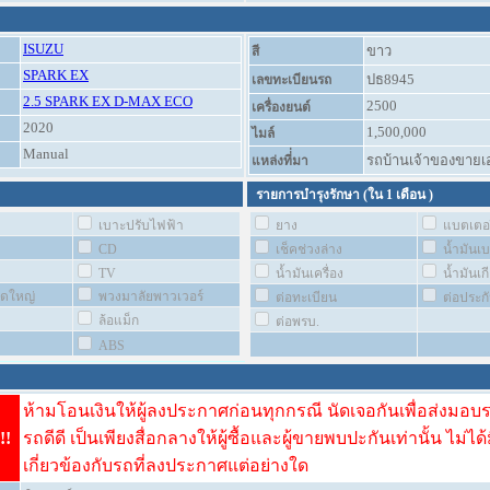
ISUZU
ขาว
สี
SPARK EX
ปธ8945
เลขทะเบียนรถ
2.5 SPARK EX D-MAX ECO
2500
เครื่องยนต์
2020
1,500,000
ไมล์
Manual
รถบ้านเจ้าของขายเ
แหล่งที่่มา
รายการบำรุงรักษา (ใน
1 เดือน
)
เบาะปรับไฟฟ้า
ยาง
แบตเตอร
CD
เช็คช่วงล่าง
น้ำมันเ
TV
น้ำมันเครื่อง
น้ำมันเกี
ชุดใหญ่
พวงมาลัยพาวเวอร์
ต่อทะเบียน
ต่อประก
ล้อแม็ก
ต่อพรบ.
ABS
ห้ามโอนเงินให้ผู้ลงประกาศก่อนทุกกรณี นัดเจอกันเพื่อส่งมอบ
!!
รถดีดี เป็นเพียงสื่อกลางให้ผู้ซื้อและผู้ขายพบปะกันเท่านั้น ไม่ได้
เกี่ยวข้องกับรถที่ลงประกาศแต่อย่างใด