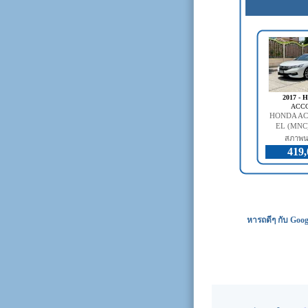
2017 -
ACC
HONDA AC
EL (MNC)
สภาพน
419,
หารถดีๆ กับ Goog