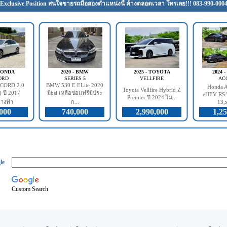
Exclusive Position สนใจขายรถมือสองตำแหน่งนี้ ค้างตลอดเวลา โทรเลย!!! 083-990-000
 HONDA
2020 - BMW
2025 - TOYOTA
2024 
ORD
SERIES 5
VELLFIRE
AC
CORD 2.0
BMW 530 E ELite 2020
Honda A
Toyota Vellfire Hybrid Z
 ปี 2017
มีbsi เหลือซ่อมฟรีมีประ
eHEV RS ป
Premier ปี 2024 ไม...
างฟ้า
ก...
13,x
000
740,000
2,990,000
1,25
le
Custom Search