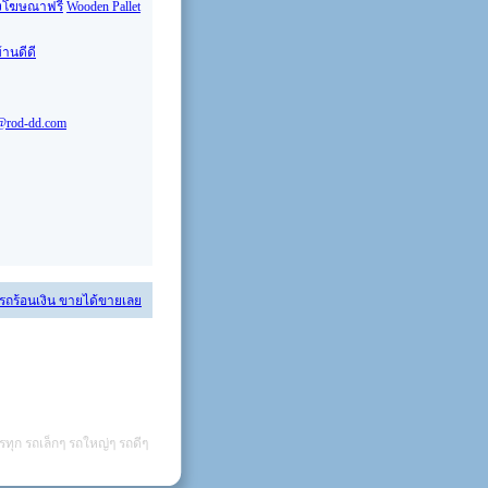
งโฆษณาฟรี
Wooden Pallet
้านดีดี
@rod-dd.com
 รถร้อนเงิน ขายได้ขายเลย
รทุก รถเล็กๆ รถใหญ่ๆ รถดีๆ