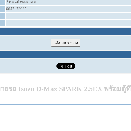
ทิพนนท์ คงวราคม
0657172025
ายรถ Isuzu D-Max SPARK 2.5EX พร้อมตู้ท