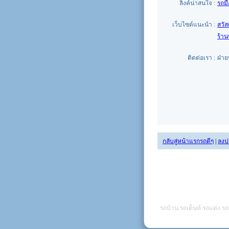
ลิงค์น่าสนใจ :
รถม
เว็บไซต์แนะนำ :
สวัส
ร้า
ติดต่อเรา :
ฝ่า
กลับสู่หน้าแรกรถดีๆ
|
ลงป
รถบ้าน รถเต็นท์ รถแต่ง รถ