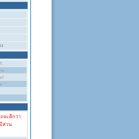
อง
ี่
บรค
ยร์
ัน
รถจะดีกว่า
มีส่วน