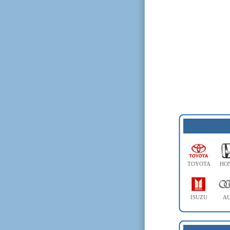
TOYOTA
HO
ISUZU
AU