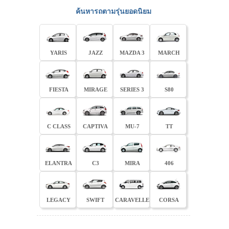
ค้นหารถตามรุ่นยอดนิยม
YARIS
JAZZ
MAZDA 3
MARCH
FIESTA
MIRAGE
SERIES 3
S80
C CLASS
CAPTIVA
MU-7
TT
ELANTRA
C3
MIRA
406
LEGACY
SWIFT
CARAVELLE
CORSA