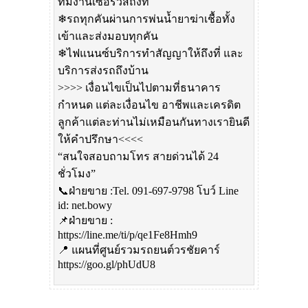
ทีมงานเซอร์วิสถึงที่
❄รถทุกคันผ่านการพ่นน้ำยาฆ่าเชื้อทั้ง
เข้าและส่งมอบทุกคัน
❄ไฟแนนซ์บริการทำสัญญาให้ถึงที่ และ
บริการส่งรถถึงบ้าน
>>>> เงื่อนไขเป็นไปตามที่ธนาคาร
กำหนด แต่ละเงื่อนไข อาชีพและเครดิต
ลูกค้าแต่ละท่านไม่เหมือนกันทางเรายินดี
ให้คำปรึกษา<<<<
“สนใจสอบถามโทร สายด่วนได้ 24
ชั่วโมง”
📞ฝ่ายขาย :Tel. 091-697-9798 โบว์ Line
id: net.bowy
📌ฝ่ายขาย :
https://line.me/ti/p/qe1Fe8Hmh9
📍 แผนที่ศูนย์รวมรถยนต์วรชัยคาร์
https://goo.gl/phUdU8