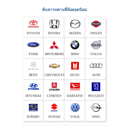
ค้นหารถตามยี่ห้อยอดนิยม
TOYOTA
HONDA
MAZDA
NISSAN
FORD
MITSUBISHI
BMW
VOLVO
BENZ
CHEVROLET
ISUZU
AUDI
HYUNDAI
CITROEN
DAIHATSU
PEUGEOT
SUBARU
SUZUKI
VOLK
OPEL