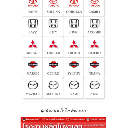
YARIS
SOLUNA
COROLLA
CAMRY
JAZZ
CITY
CIVIC
ACCORD
MIRAGE
LANCER
TRITON
PAJERO
MARCH
CEFIRO
SYLPHY
TEANA
MAZDA 2
MAZDA 3
RX-8
BT-50
ผู้สนับสนุนเว็บไซต์ของเรา