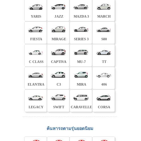
YARIS
JAZZ
MAZDA 3
MARCH
FIESTA
MIRAGE
SERIES 3
S80
C CLASS
CAPTIVA
MU-7
TT
ELANTRA
C3
MIRA
406
LEGACY
SWIFT
CARAVELLE
CORSA
ค้นหารถตามรุ่นยอดนิยม