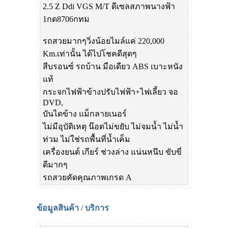
2.5 Z Ddi VGS M/T ดีเซลสภาพนางฟ้า
1กด8706กทม
รถสวยมากๆวิ่งน้อยไมล์แค่ 220,000
Km.เท่านั้น ได้ไปโชคดีสุดๆ
สีบรอนซ์ รถบ้าน มือเดียว ABS เบาะหนัง
แท้
กระจกไฟฟ้าข้างปรับไฟฟ้า+ไฟเลี้ยว จอ
DVD,
บันไดข้าง แม็กลายเนอร์
ไม่มีอุบัติเหตุ น๊อตไม่ขยับ ไม่จมน้ำ ไม่น้ำ
ท่วม ไม่ใช่รถพื้นที่น้ำเค็ม
เครื่องยนต์ เกียร์ ช่วงล่าง แน่นหนึบ ขับขี่
ดีมากๆ
รถสวยคัดคุณภาพเกรด A
ข้อมูลสินค้า / บริการ