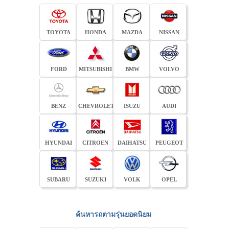
TOYOTA
HONDA
MAZDA
NISSAN
FORD
MITSUBISHI
BMW
VOLVO
BENZ
CHEVROLET
ISUZU
AUDI
HYUNDAI
CITROEN
DAIHATSU
PEUGEOT
SUBARU
SUZUKI
VOLK
OPEL
ค้นหารถตามรุ่นยอดนิยม