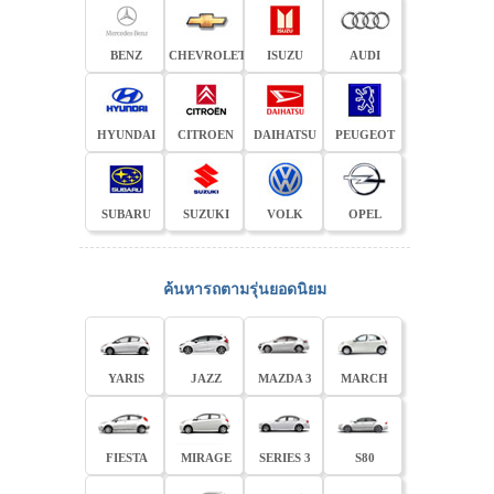
BENZ
CHEVROLET
ISUZU
AUDI
HYUNDAI
CITROEN
DAIHATSU
PEUGEOT
SUBARU
SUZUKI
VOLK
OPEL
ค้นหารถตามรุ่นยอดนิยม
YARIS
JAZZ
MAZDA 3
MARCH
FIESTA
MIRAGE
SERIES 3
S80