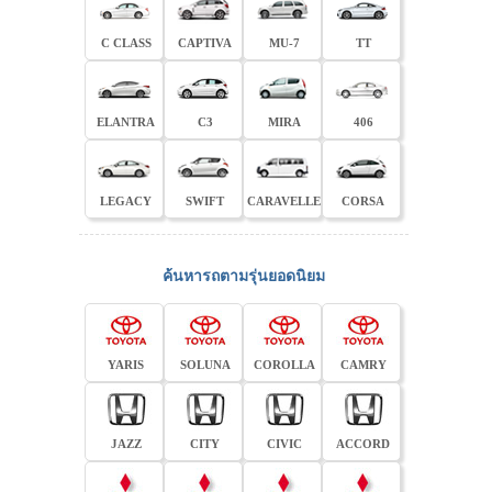
C CLASS
CAPTIVA
MU-7
TT
ELANTRA
C3
MIRA
406
LEGACY
SWIFT
CARAVELLE
CORSA
ค้นหารถตามรุ่นยอดนิยม
YARIS
SOLUNA
COROLLA
CAMRY
JAZZ
CITY
CIVIC
ACCORD