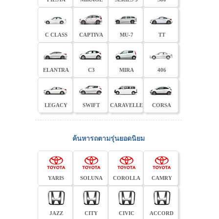
C CLASS
CAPTIVA
MU-7
TT
ELANTRA
C3
MIRA
406
LEGACY
SWIFT
CARAVELLE
CORSA
ค้นหารถตามรุ่นยอดนิยม
YARIS
SOLUNA
COROLLA
CAMRY
JAZZ
CITY
CIVIC
ACCORD