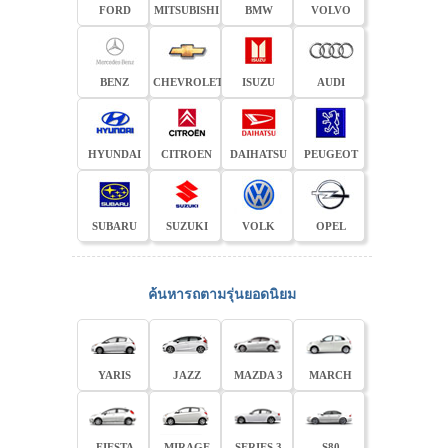
FORD
MITSUBISHI
BMW
VOLVO
BENZ
CHEVROLET
ISUZU
AUDI
HYUNDAI
CITROEN
DAIHATSU
PEUGEOT
SUBARU
SUZUKI
VOLK
OPEL
ค้นหารถตามรุ่นยอดนิยม
YARIS
JAZZ
MAZDA 3
MARCH
FIESTA
MIRAGE
SERIES 3
S80