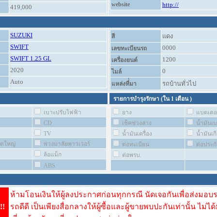
website
http://
419,000
SUZUKI
แดง
สี
SWIFT
0000
เลขทะเบียนรถ
SWIFT 1.25 GL
1200
เครื่องยนต์
2020
0
ไมล์
Auto
รถบ้านทั่วไป
แหล่งที่่มา
รายการบำรุงรักษา (ใน
1 เดือน
)
เบาะปรับไฟฟ้า
ยาง
แบตเตอร
CD
เช็คช่วงล่าง
น้ำมันเ
TV
น้ำมันเครื่อง
น้ำมันเกี
ชุดใหญ่
พวงมาลัยพาวเวอร์
ต่อทะเบียน
ต่อประก
ล้อแม็ก
ต่อพรบ.
ABS
ห้ามโอนเงินให้ผู้ลงประกาศก่อนทุกกรณี นัดเจอกันเพื่อส่งมอบ
!!
รถดีดี เป็นเพียงสื่อกลางให้ผู้ซื้อและผู้ขายพบปะกันเท่านั้น ไม่ได้