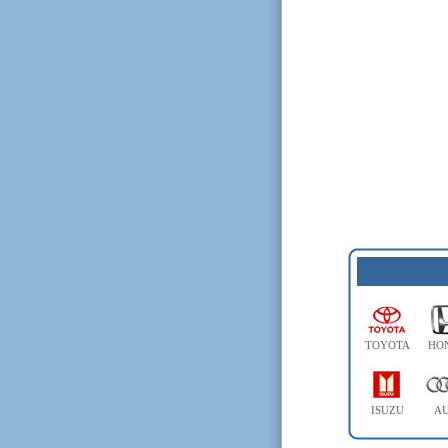
TOYOTA
HO
ISUZU
AU