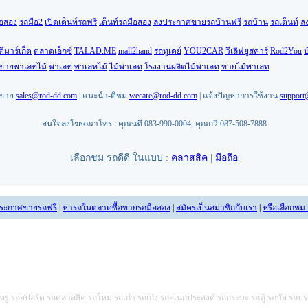
ือสอง
รถมือ2
เปิดเต็นท์รถฟรี
เต็นท์รถมือสอง
ลงประกาศขายรถบ้านฟรี
รถบ้าน
รถเต็นท์
ล
ดีมาร์เก็ต
ตลาดเอ็กซ์
TALAD.ME
mall2hand
รถทูเดย์
YOU2CAR
วีเลิฟยูสคาร์
Rod2You
บ
นขายพาเลทไม้
พาเลท
พาเลทไม้
ไม้พาเลท
โรงงานผลิตไม้พาเลท
ขายไม้พาเลท
ยขาย
sales@rod-dd.com
| แนะนำ-ติชม
wecare@rod-dd.com
| แจ้งปัญหาการใช้งาน
support
สนใจลงโฆษณาโทร : คุณนที 083-990-0004, คุณกวี 087-508-7888
เลือกชม รถดีดี ในแบบ :
คลาสสิค
|
มือถือ
ระกาศขายรถฟรี
|
หารถในตลาดซื้อขายรถมือสอง
|
สมัครเป็นสมาชิกกับเรา
|
หรือเลือกชม
หรู รถสปอร์ต รถคลาสสิค รถใหม่ รถเก่า รถเก๋ง รถอเนกประสงค์ รถกระบะ รถตู้ รถบัส รถบร