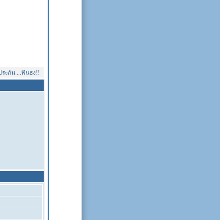
ัน....ฟันธง!!