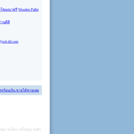
งโฆษณาฟรี
Wooden Pallet
้านดีดี
@rod-dd.com
 รถร้อนเงิน ขายได้ขายเลย
รทุก รถเล็กๆ รถใหญ่ๆ รถดีๆ