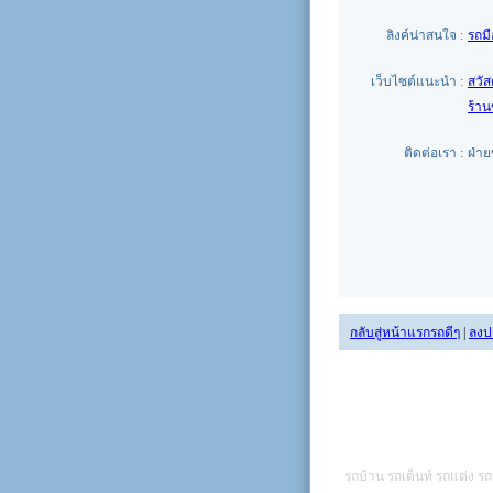
ลิงค์น่าสนใจ :
รถม
เว็บไซต์แนะนำ :
สวัส
ร้า
ติดต่อเรา :
ฝ่า
กลับสู่หน้าแรกรถดีๆ
|
ลงป
รถบ้าน รถเต็นท์ รถแต่ง รถ