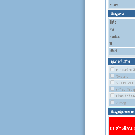
ราคา
ข้อมูลรถ
ยี่ห้อ
รุ่น
รุ่นย่อย
ปี
เกียร์
อุปกรณ์เสริม
เบาะหนังแท้
วิทยุเทป
VCD/DVD
เครื่องเสียง
เซ็นทรัลล็อค
Airbag
ข้อมูลผู้ประกาศ
!!! คำเตือน !