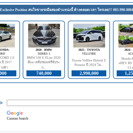
Exclusive Position สนใจขายรถมือสองตำแหน่งนี้ ค้างตลอดเวลา โทรเลย!!! 083-990-000
 HONDA
2020 - BMW
2025 - TOYOTA
2024 
ORD
SERIES 5
VELLFIRE
AC
CORD 2.0
BMW 530 E ELite 2020
Honda A
Toyota Vellfire Hybrid Z
 ปี 2017
มีbsi เหลือซ่อมฟรีมีประ
eHEV RS ป
Premier ปี 2024 ไม...
างฟ้า
ก...
13,x
000
740,000
2,990,000
1,25
le
Custom Search