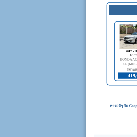
2017 -
ACC
HONDA AC
EL (MNC)
สภาพน
419,
หารถดีๆ กับ Goog