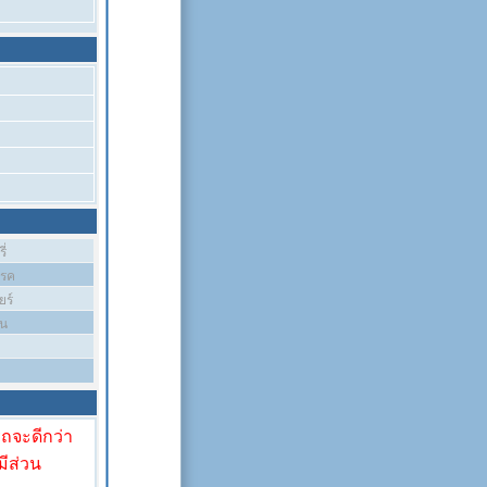
ี่
บรค
ยร์
ัน
รถจะดีกว่า
มีส่วน