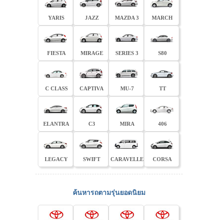
YARIS
JAZZ
MAZDA 3
MARCH
FIESTA
MIRAGE
SERIES 3
S80
C CLASS
CAPTIVA
MU-7
TT
ELANTRA
C3
MIRA
406
LEGACY
SWIFT
CARAVELLE
CORSA
ค้นหารถตามรุ่นยอดนิยม