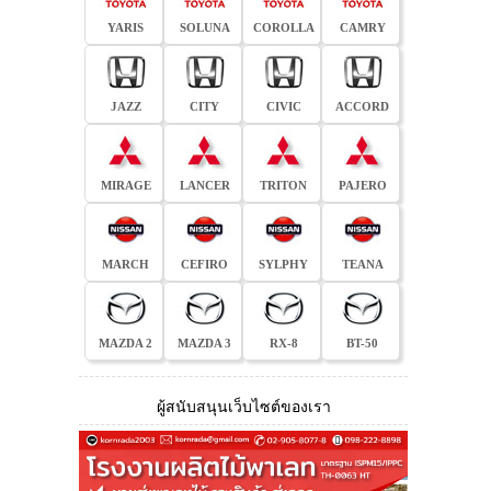
YARIS
SOLUNA
COROLLA
CAMRY
JAZZ
CITY
CIVIC
ACCORD
MIRAGE
LANCER
TRITON
PAJERO
MARCH
CEFIRO
SYLPHY
TEANA
MAZDA 2
MAZDA 3
RX-8
BT-50
ผู้สนับสนุนเว็บไซต์ของเรา