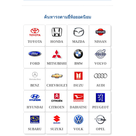
ค้นหารถตามยี่ห้อยอดนิยม
TOYOTA
HONDA
MAZDA
NISSAN
FORD
MITSUBISHI
BMW
VOLVO
BENZ
CHEVROLET
ISUZU
AUDI
HYUNDAI
CITROEN
DAIHATSU
PEUGEOT
SUBARU
SUZUKI
VOLK
OPEL