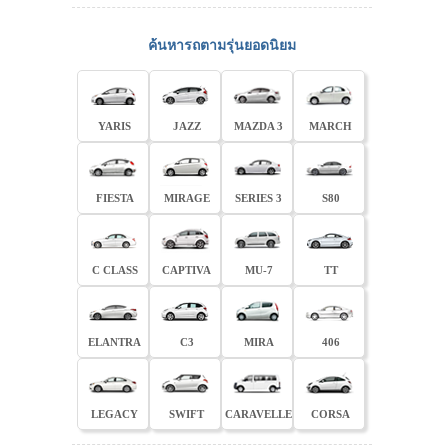
ค้นหารถตามรุ่นยอดนิยม
YARIS
JAZZ
MAZDA 3
MARCH
FIESTA
MIRAGE
SERIES 3
S80
C CLASS
CAPTIVA
MU-7
TT
ELANTRA
C3
MIRA
406
LEGACY
SWIFT
CARAVELLE
CORSA