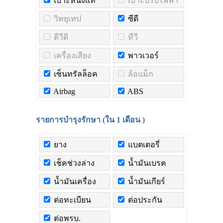
เบาะหนังแท้
เบาะปรับไฟฟ้า
วิทยุเทป
ซีดี
ดีวีดี
ทีวี
เครื่องเสียง
พาวเวอร์
เซ็นทรัลล็อค
ล้อแม็ก
Airbag
ABS
รายการบำรุงรักษา (ใน
1 เดือน
)
ยาง
แบตเตอรี่
เช็คช่วงล่าง
น้ำมันเบรค
น้ำมันเครื่อง
น้ำมันเกียร์
ต่อทะเบียน
ต่อประกัน
ต่อพรบ.