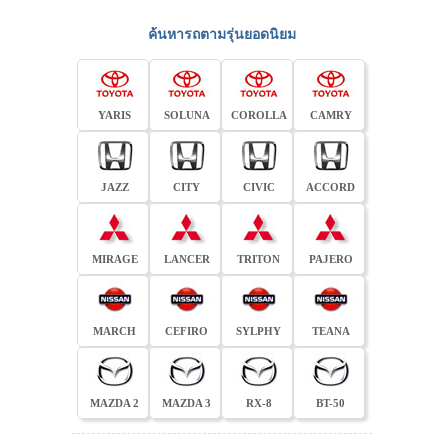
ค้นหารถตามรุ่นยอดนิยม
YARIS
SOLUNA
COROLLA
CAMRY
JAZZ
CITY
CIVIC
ACCORD
MIRAGE
LANCER
TRITON
PAJERO
MARCH
CEFIRO
SYLPHY
TEANA
MAZDA 2
MAZDA 3
RX-8
BT-50