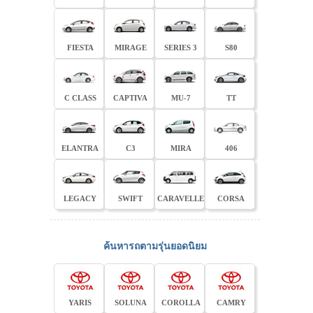
FIESTA
MIRAGE
SERIES 3
S80
C CLASS
CAPTIVA
MU-7
TT
ELANTRA
C3
MIRA
406
LEGACY
SWIFT
CARAVELLE
CORSA
ค้นหารถตามรุ่นยอดนิยม
YARIS
SOLUNA
COROLLA
CAMRY