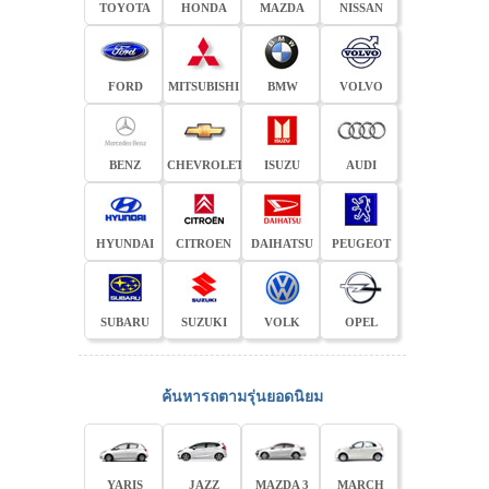
TOYOTA
HONDA
MAZDA
NISSAN
FORD
MITSUBISHI
BMW
VOLVO
BENZ
CHEVROLET
ISUZU
AUDI
HYUNDAI
CITROEN
DAIHATSU
PEUGEOT
SUBARU
SUZUKI
VOLK
OPEL
ค้นหารถตามรุ่นยอดนิยม
YARIS
JAZZ
MAZDA 3
MARCH