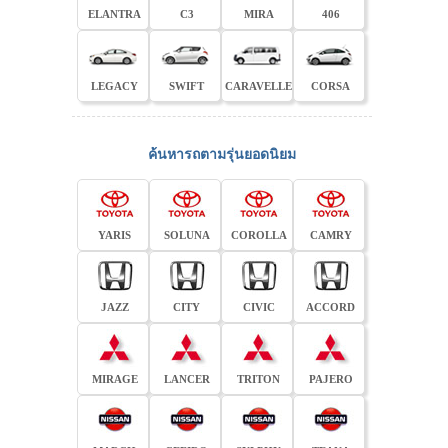
ELANTRA
C3
MIRA
406
LEGACY
SWIFT
CARAVELLE
CORSA
ค้นหารถตามรุ่นยอดนิยม
YARIS
SOLUNA
COROLLA
CAMRY
JAZZ
CITY
CIVIC
ACCORD
MIRAGE
LANCER
TRITON
PAJERO