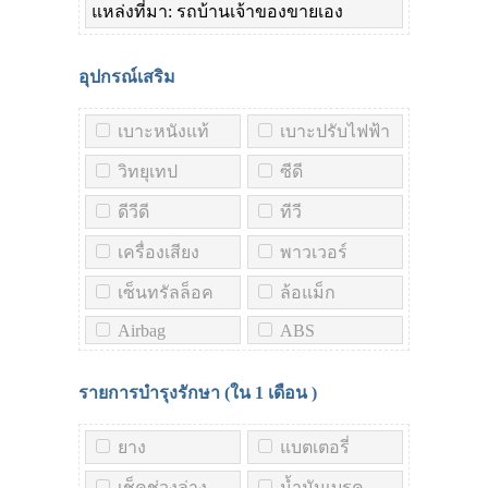
แหล่งที่มา: รถบ้านเจ้าของขายเอง
อุปกรณ์เสริม
เบาะหนังแท้
เบาะปรับไฟฟ้า
วิทยุเทป
ซีดี
ดีวีดี
ทีวี
เครื่องเสียง
พาวเวอร์
เซ็นทรัลล็อค
ล้อแม็ก
Airbag
ABS
รายการบำรุงรักษา (ใน
1 เดือน
)
ยาง
แบตเตอรี่
เช็คช่วงล่าง
น้ำมันเบรค