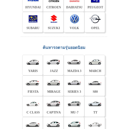
HYUNDAI
CITROEN
DAIHATSU
PEUGEOT
SUBARU
SUZUKI
VOLK
OPEL
ค้นหารถตามรุ่นยอดนิยม
YARIS
JAZZ
MAZDA 3
MARCH
FIESTA
MIRAGE
SERIES 3
S80
C CLASS
CAPTIVA
MU-7
TT