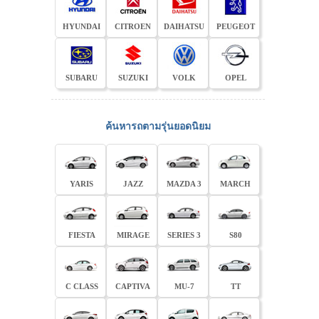
HYUNDAI
CITROEN
DAIHATSU
PEUGEOT
SUBARU
SUZUKI
VOLK
OPEL
ค้นหารถตามรุ่นยอดนิยม
YARIS
JAZZ
MAZDA 3
MARCH
FIESTA
MIRAGE
SERIES 3
S80
C CLASS
CAPTIVA
MU-7
TT