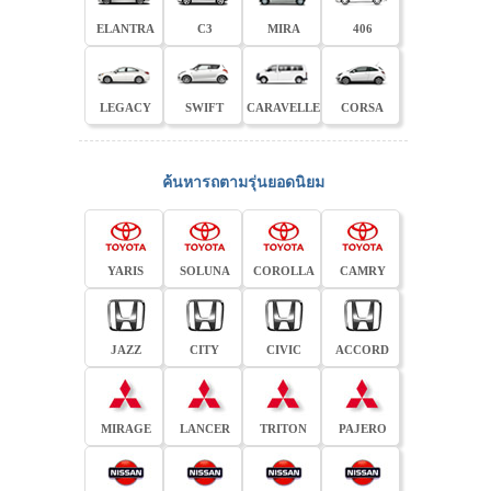
ELANTRA
C3
MIRA
406
LEGACY
SWIFT
CARAVELLE
CORSA
ค้นหารถตามรุ่นยอดนิยม
YARIS
SOLUNA
COROLLA
CAMRY
JAZZ
CITY
CIVIC
ACCORD
MIRAGE
LANCER
TRITON
PAJERO