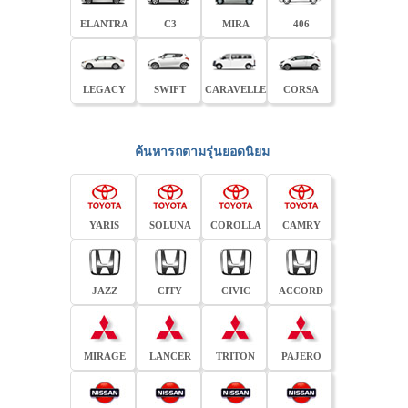
ELANTRA
C3
MIRA
406
LEGACY
SWIFT
CARAVELLE
CORSA
ค้นหารถตามรุ่นยอดนิยม
YARIS
SOLUNA
COROLLA
CAMRY
JAZZ
CITY
CIVIC
ACCORD
MIRAGE
LANCER
TRITON
PAJERO