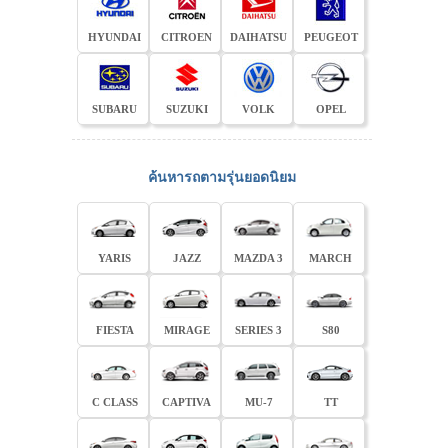
HYUNDAI
CITROEN
DAIHATSU
PEUGEOT
SUBARU
SUZUKI
VOLK
OPEL
ค้นหารถตามรุ่นยอดนิยม
YARIS
JAZZ
MAZDA 3
MARCH
FIESTA
MIRAGE
SERIES 3
S80
C CLASS
CAPTIVA
MU-7
TT