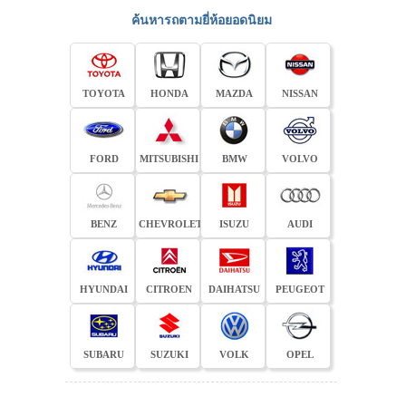
ค้นหารถตามยี่ห้อยอดนิยม
TOYOTA
HONDA
MAZDA
NISSAN
FORD
MITSUBISHI
BMW
VOLVO
BENZ
CHEVROLET
ISUZU
AUDI
HYUNDAI
CITROEN
DAIHATSU
PEUGEOT
SUBARU
SUZUKI
VOLK
OPEL