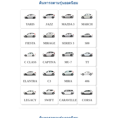
ค้นหารถตามรุ่นยอดนิยม
YARIS
JAZZ
MAZDA 3
MARCH
FIESTA
MIRAGE
SERIES 3
S80
C CLASS
CAPTIVA
MU-7
TT
ELANTRA
C3
MIRA
406
LEGACY
SWIFT
CARAVELLE
CORSA