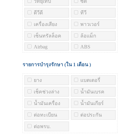
วิทยุเทป
ซีดี
ดีวีดี
ทีวี
เครื่องเสียง
พาวเวอร์
เซ็นทรัลล็อค
ล้อแม็ก
Airbag
ABS
รายการบำรุงรักษา (ใน
1 เดือน
)
ยาง
แบตเตอรี่
เช็คช่วงล่าง
น้ำมันเบรค
น้ำมันเครื่อง
น้ำมันเกียร์
ต่อทะเบียน
ต่อประกัน
ต่อพรบ.