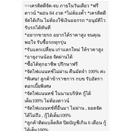
>>เครดิตดีจัด-จบ ภายในวันเดียว *ฟรี
ดาวน์ *ผอ่น 84 งวด *ไม่ต้องค้ำ *เครดิตดี
จัดได้เกิน ไม่ต้องใช้เงินออกรถ *อนุมัติไว
รับรถได้ทันที
*อยากขายรถ อยากได้ราคาสูง จนคุณ
พอใจ รับซื้อรถทุกรุ่น
*รับแลกเปลื่ยน เก่าแลกใหม่ ให้ราคาสูง
*อายุงานน้อย จัดผ่านได้
*ซื้อได้ทุกอาชีพ ปรึกษาฟรี
*จัดไฟแนนทช์ไม่ผ่าน คืนมัดจำ 100% ค่ะ
*พิเศษ! ลูกค้าข้าราชการ กบข รับอัตรา
ดอกเบี้ยพิเศษ
*จัดไฟแนนทช์ ในนามบริษัท กู้ได้
เต็ม100% ไม่ต้องดาวน์
*จัดไฟแนนทช์ที่อื่นมา ไม่ผ่าน , ยอดจัด
ได้ไม่ถึง , กู้ได้เต็ม100%
*ลูกค้าติดแบล็ดลิส ปิดบัญชีเกิน 6 เดือน กู้
ได้เต็ม100%