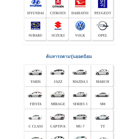
HYUNDAI
CITROEN
DAIHATSU
PEUGEOT
SUBARU
SUZUKI
VOLK
OPEL
ค้นหารถตามรุ่นยอดนิยม
YARIS
JAZZ
MAZDA 3
MARCH
FIESTA
MIRAGE
SERIES 3
S80
C CLASS
CAPTIVA
MU-7
TT