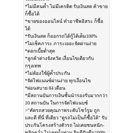
*ไม่มีคนค้ำ ไม่มีเครดิต รับเงินสด ค้าขาย
ก็ซื้อได้
*ขายของออนไลน์ ทำอาชีพอิสระ ก็ซื้อ
ได้
*รับเงินสด ก็ออกรถได้กู้ได้เต็ม100%
*ไม่เช็คภาระ ภาระเยอะจัดผ่านง่าย
*ดอกเบี้ยต่ำสุด
*ลูกค้าต่างจังหวัด เงื่อนไขเดียวกับ
กรุงเทพ
*ไม่ต้องใช้ผู้ค้ำประกัน
*จัดไฟแนนซ์ผ่านง่าย ทุกเงื่อนไข
*ผ่อนสบาย 84 เดือน
*มีสถานบันการเงินชั้นนำรองรับมากกว่า
10 สถานบัน ในการจัดไฟแนบช์
>"คัดรถสวยคุณภาพระดับโชว์รูม ถูก
และดี ที่นี่ ที่เดียว “ดูรถไม่เป็นก็ซื้อได้" รับ
ประกันโครงสร้างตัวรถ ไม่เคยชนหนัก-
พลิกคว่ำ-ไม่เคยน้ำท่วม ยินดีรับคืน100%.