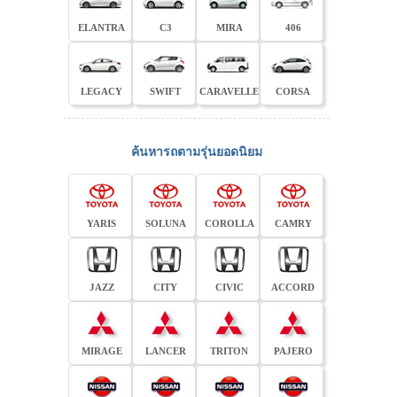
ELANTRA
C3
MIRA
406
LEGACY
SWIFT
CARAVELLE
CORSA
ค้นหารถตามรุ่นยอดนิยม
YARIS
SOLUNA
COROLLA
CAMRY
JAZZ
CITY
CIVIC
ACCORD
MIRAGE
LANCER
TRITON
PAJERO