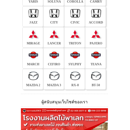
YARIS
SOLUNA
COROLLA
CAMRY
JAZZ
CITY
CIVIC
ACCORD
MIRAGE
LANCER
TRITON
PAJERO
MARCH
CEFIRO
SYLPHY
TEANA
MAZDA 2
MAZDA 3
RX-8
BT-50
ผู้สนับสนุนเว็บไซต์ของเรา