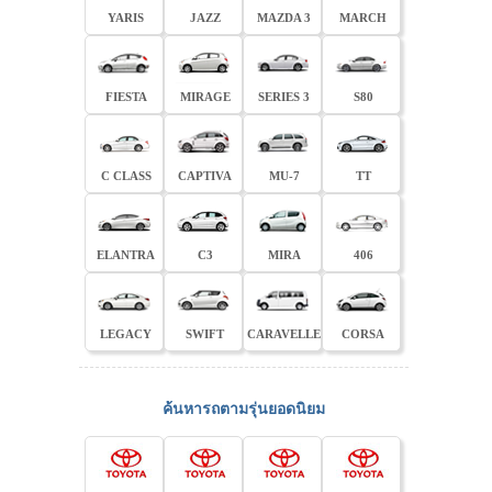
YARIS
JAZZ
MAZDA 3
MARCH
FIESTA
MIRAGE
SERIES 3
S80
C CLASS
CAPTIVA
MU-7
TT
ELANTRA
C3
MIRA
406
LEGACY
SWIFT
CARAVELLE
CORSA
ค้นหารถตามรุ่นยอดนิยม