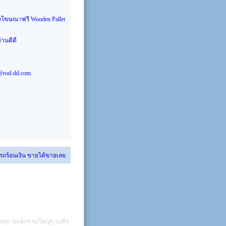
งโฆษณาฟรี
Wooden Pallet
้านดีดี
@rod-dd.com
 รถร้อนเงิน ขายได้ขายเลย
รทุก รถเล็กๆ รถใหญ่ๆ รถดีๆ