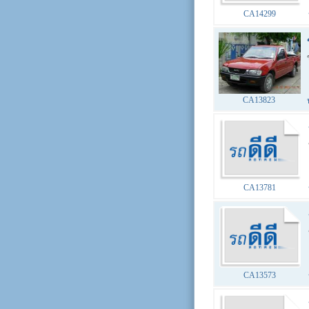
CA14299
CA13823
CA13781
CA13573