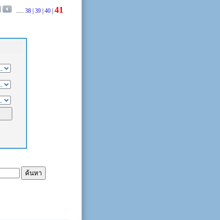
41
.....
38
|
39
|
40
|