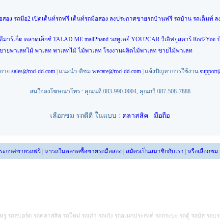
ือสอง
รถมือ2
เปิดเต็นท์รถฟรี
เต็นท์รถมือสอง
ลงประกาศขายรถบ้านฟรี
รถบ้าน
รถเต็นท์
ล
ดีมาร์เก็ต
ตลาดเอ็กซ์
TALAD.ME
mall2hand
รถทูเดย์
YOU2CAR
วีเลิฟยูสคาร์
Rod2You
บ
นขายพาเลทไม้
พาเลท
พาเลทไม้
ไม้พาเลท
โรงงานผลิตไม้พาเลท
ขายไม้พาเลท
ยขาย
sales@rod-dd.com
| แนะนำ-ติชม
wecare@rod-dd.com
| แจ้งปัญหาการใช้งาน
support
สนใจลงโฆษณาโทร : คุณนที 083-990-0004, คุณกวี 087-508-7888
เลือกชม รถดีดี ในแบบ :
คลาสสิค
|
มือถือ
ระกาศขายรถฟรี
|
หารถในตลาดซื้อขายรถมือสอง
|
สมัครเป็นสมาชิกกับเรา
|
หรือเลือกชม
หรู รถสปอร์ต รถคลาสสิค รถใหม่ รถเก่า รถเก๋ง รถอเนกประสงค์ รถกระบะ รถตู้ รถบัส รถบร