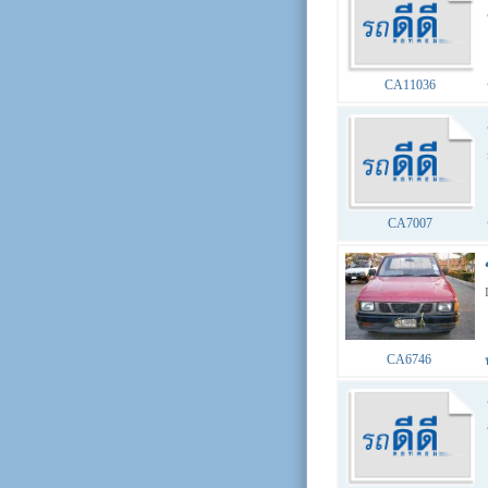
CA11036
CA7007
CA6746