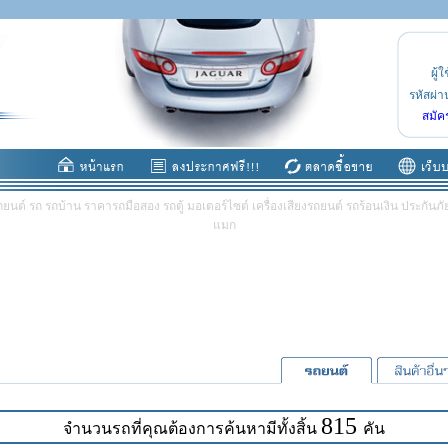
ผู้ใ
รหัสผ่า
สมัค
ต์ รถ รถบ้าน ราคารถมือสอง รถตู้ มอเตอร์ไซต์ เครื่องเสียงรถยนต์ รถร้อนเงิน ประกันภัย 
แมก
815
จำนวนรถที่คุณต้องการค้นหามีทั้งสิ้น
คัน