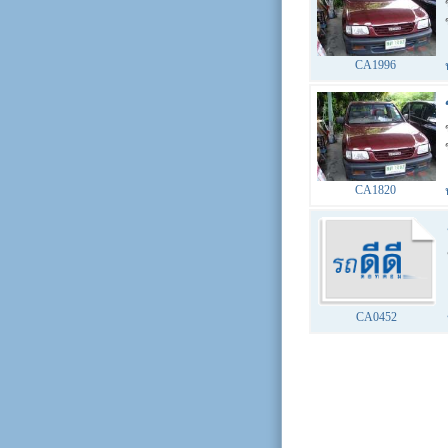
CA1996
CA1820
CA0452