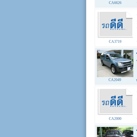
CA6626
CA3719
CA2049
CA2000