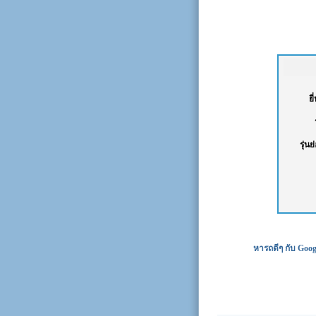
ยี
รุ่นย
หารถดีๆ กับ Goog